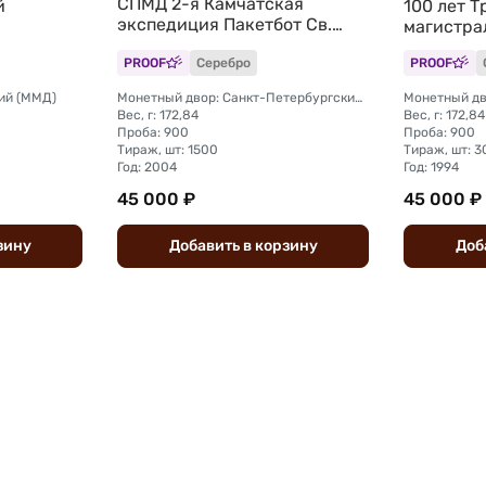
СПМД 2-я Камчатская
й
100 лет 
экспедиция Пакетбот Св.
магистра
Петр, Павел
PROOF
Серебро
PROOF
ий (ММД)
Монетный двор: Санкт-Петербургский (СПМД)
Монетный дв
Вес, г: 172,84
Вес, г: 172,84
Проба: 900
Проба: 900
Тираж, шт: 1500
Тираж, шт: 
Год: 2004
Год: 1994
45 000 ₽
45 000 ₽
зину
Добавить
в
корзину
Доб