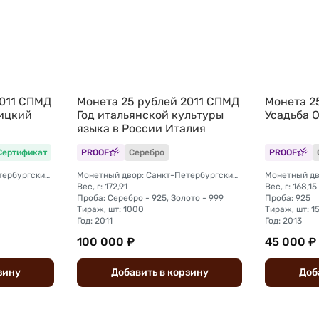
2011 СПМД
Монета 25 рублей 2011 СПМД
Монета 2
ицкий
Год итальянской культуры
Усадьба 
языка в России Италия
Сертификат
PROOF
Серебро
PROOF
Монетный двор: Санкт-Петербургский (СПМД)
Монетный двор: Санкт-Петербургский (СПМД)
Монетный дв
Вес, г: 172,91
Вес, г: 168,15
Проба: Серебро - 925, Золото - 999
Проба: 925
Тираж, шт: 1000
Тираж, шт: 1
Год: 2011
Год: 2013
100 000 ₽
45 000 ₽
зину
Добавить
в
корзину
Доб