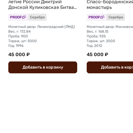
летие России Дмитрий
Спасо-Бородински
Донской Куликовская Битва
монастырь
1380
PROOF
Серебро
PROOF
Серебро
Монетный двор: Ленинградский (ЛМД)
Монетный двор: Московск
Вес, г: 172,84
Вес, г: 168,15
Проба: 900
Проба: 925
Тираж, шт: 5000
Тираж, шт: 2000
Год: 1996
Год: 2012
45 000 ₽
45 000 ₽
Добавить
в
корзину
Добавить
в
кор