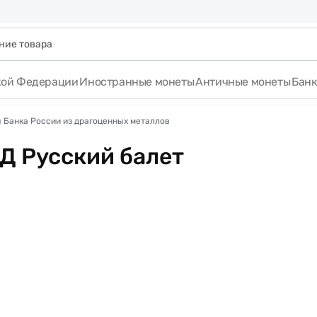
кой Федерации
Иностранные монеты
Античные монеты
Бан
 Банка России из драгоценных металлов
Д Русский балет