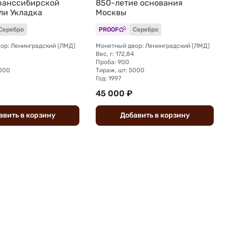
Транссибирской
850-летие основания
ли Укладка
Москвы
Серебро
PROOF
Серебро
ор: Ленинградский (ЛМД)
Монетный двор: Ленинградский (ЛМД)
Вес, г: 172,84
Проба: 900
3000
Тираж, шт: 5000
Год: 1997
45 000 ₽
авить
в
корзину
Добавить
в
корзину