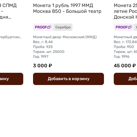
98 СПМД
Монета 1 рубль 1997 ММД
Монета 2
 -
Москва 850 - Большой театр
летие Ро
 дня
Донской 
1380
PROOF
Серебро
PROOF
Монетный двор: Санкт-Петербургский (СПМД)
Монетный двор: Московский (ММД)
Монетный дв
Вес, г: 8,44
Вес, г: 172,84
Проба: 925
Проба: 900
Тираж, шт: 25000
Тираж, шт: 
Год: 1997
Год: 1996
3 000 ₽
45 000 ₽
зину
Добавить
в
корзину
Доб