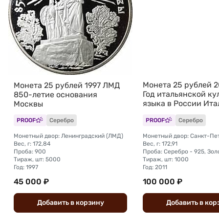
Монета 25 рублей 
Монета 25 рублей 1997 ЛМД
Год итальянской ку
850-летие основания
языка в России Ита
Москвы
PROOF
Серебро
PROOF
Серебро
Монетный двор: Ленинградский (ЛМД)
Вес, г: 172,84
Вес, г: 172,91
Проба: 900
Проба: Серебро - 925, Зол
Тираж, шт: 5000
Тираж, шт: 1000
Год: 1997
Год: 2011
45 000 ₽
100 000 ₽
Добавить
в
корзину
Добавить
в
кор