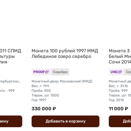
2011 СПМД
Монета 100 рублей 1997 ММД
Монета 3
льтуры
Лебединое озеро серебро
Белый Ми
лия
Сочи 201
PROOF
Серебро
UNC
Се
Монетный двор: Санкт-Петербургский (СПМД)
Монетный двор: Московский (ММД)
Вес, г: 1111
Вес, г: 31,15
ото - 999
Проба: 900
Проба: 999
Тираж, шт: 1000
Тираж, шт: 
Год: 1997
Год: 2012
330 000 ₽
11 000 ₽
зину
Добавить
в
корзину
Доб