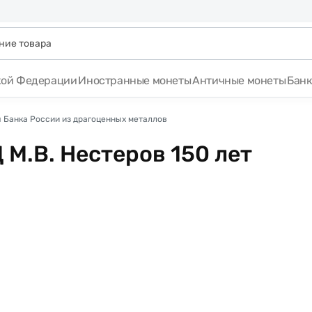
кой Федерации
Иностранные монеты
Античные монеты
Бан
 Банка России из драгоценных металлов
 М.В. Нестеров 150 лет