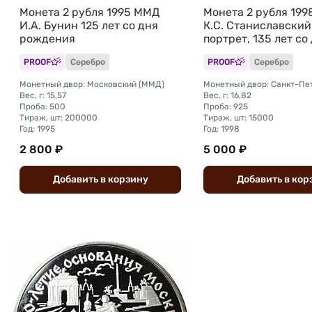
Монета 2 рубля 1995 ММД
Монета 2 рубля 19
И.А. Бунин 125 лет со дня
К.С. Станиславский
рождения
портрет, 135 лет со
рождения
PROOF
Серебро
PROOF
Серебро
Монетный двор: Московский (ММД)
Вес, г: 15,57
Вес, г: 16,82
Проба: 500
Проба: 925
Тираж, шт: 200000
Тираж, шт: 15000
Год: 1995
Год: 1998
2 800 ₽
5 000 ₽
Добавить
в
корзину
Добавить
в
кор