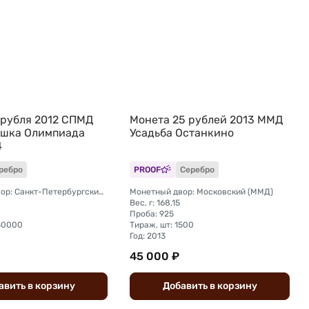
 рубля 2012 СПМД
Монета 25 рублей 2013 ММД
шка Олимпиада
Усадьба Останкино
4
ребро
PROOF
Серебро
Монетный двор: Санкт-Петербургский (СПМД)
Монетный двор: Московский (ММД)
Вес, г: 168,15
Проба: 925
150000
Тираж, шт: 1500
Год: 2013
45 000 ₽
авить
в
корзину
Добавить
в
корзину