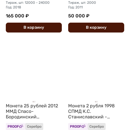
Тираж, шт: 12000 - 24000
Тираж, шт: 2000
Год: 2018
Год: 2011
165 000 ₽
50 000 ₽
В
корзину
В
корзину
Монета 25 рублей 2012
Монета 2 рубля 1998
ММД Спасо-
СПМД К.С.
Бородинский
Станиславский -
монастырь
портрет, 135 лет со дня
PROOF
Серебро
PROOF
Серебро
рождения