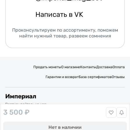
Написать в VK
Проконсультируем по ассортименту, поможем
найти нужный товар, развеем сомнения
Продать монеты
О магазине
Контакты
Доставка
Оплата
Гарантии и возврат
База сертификатов
Отзывы
Империал
Подписывайтесь на нас:
3 500 ₽
Вакансии
Публичная оферта
Политика обработки персональных данных
Карта сайта
Нет в наличии