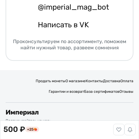
@imperial_mag_bot
Написать в VK
Проконсультируем по ассортименту, поможем
найти нужный товар, развеем сомнения
Продать монеты
О магазине
Контакты
Доставка
Оплата
Гарантии и возврат
База сертификатов
Отзывы
Империал
Подписывайтесь на нас:
500 ₽
+25
Вакансии
Публичная оферта