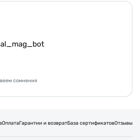
ial_mag_bot
звеем сомнения
а
Оплата
Гарантии и возврат
База сертификатов
Отзывы