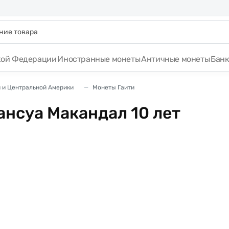
кой Федерации
Иностранные монеты
Античные монеты
Бан
 и Центральной Америки
Монеты Гаити
ансуа Макандал 10 лет