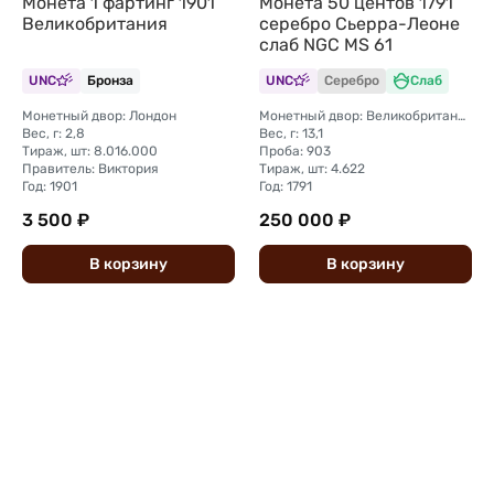
Монета 1 фартинг 1901
Монета 50 центов 1791
Великобритания
серебро Сьерра-Леоне
слаб NGC MS 61
UNC
Бронза
UNC
Серебро
Слаб
Монетный двор: Лондон
Монетный двор: Великобритания, Хэндсворс
Вес, г: 2,8
Вес, г: 13,1
Тираж, шт: 8.016.000
Проба: 903
Правитель: Виктория
Тираж, шт: 4.622
Год: 1901
Год: 1791
3 500 ₽
250 000 ₽
В
корзину
В
корзину