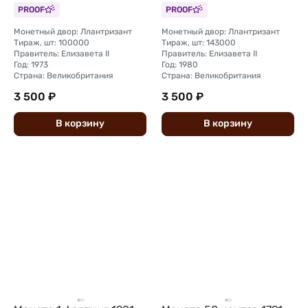
Великобритания и
Великобритания и
PROOF
PROOF
Северная Ирландия 6
Северная Ирландия 6
монет
монет
Монетный двор: Ллантризант
Монетный двор: Ллантризант
Тираж, шт: 100000
Тираж, шт: 143000
Правитель: Елизавета II
Правитель: Елизавета II
Год: 1973
Год: 1980
Страна: Великобритания
Страна: Великобритания
3 500 ₽
3 500 ₽
В
корзину
В
корзину