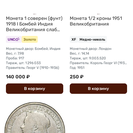
Монета 1 соверен (фунт)
Монета 1/2 кроны 1951
1918 I Бомбей Индия
Великобритания
Великобритания слаб
CPRC MS 62
UNC
Золото
XF
Медно-никель
Монетный двор: Бомбей, Индия
Монетный двор: Лондон
Вес, г: 7,98
Вес, г: 14,14
Проба: 917
Тираж, шт: 9.003.520
Тираж, шт: 1 296 033
Правитель: Король Георг VI (1937 - 1952)
Правитель: Георг V (1910-1936)
Год: 1951
140 000 ₽
250 ₽
В
корзину
В
корзину