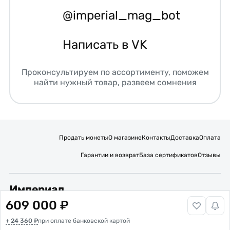
@imperial_mag_bot
Написать в VK
Проконсультируем по ассортименту, поможем
найти нужный товар, развеем сомнения
Продать монеты
О магазине
Контакты
Доставка
Оплата
Гарантии и возврат
База сертификатов
Отзывы
Империал
609 000 ₽
Подписывайтесь на нас:
+ 24 360 ₽
Вакансии
при оплате банковской картой
Публичная оферта