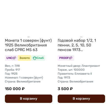
Монета 1 соверен (фунт)
Годовой набор 1/2, 1
1925 Великобритания
пенни, 2, 5, 10, 50
слаб CPRC MS 63
пенсов 1973
Великобритания и
UNC
Золото
Слаб
PROOF
Северная Ирландия 6
монет
Вес, г: 7,98
Монетный двор: Ллантризант
Проба: 917
Тираж, шт: 100000
Год: 1925
Правитель: Елизавета II
Номинал: 1 соверен (фунт)
Год: 1973
Страна: Великобритания
Страна: Великобритания
150 000 ₽
3 500 ₽
В
корзину
В
корзину