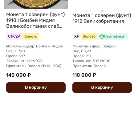
Монета 1 соверен (фунт)
Монета 1 соверен (фунт)
1918 I Бомбей Индия
1912 Великобритания
Великобритания слаб
CPRC MS 62
UNC
Золото
XF
Золото
Сертификат
Монетный двор: Бомбей, Индия
Монетный двор: Лондон
Вес, г: 7,98
Вес, г: 7,98
Проба: 917
Проба: 917
Тираж, шт: 1 296 033
Тираж, шт: 30318000
Правитель: Георг V (1910-1936)
Правитель: Георг V
140 000 ₽
110 000 ₽
В
корзину
В
корзину