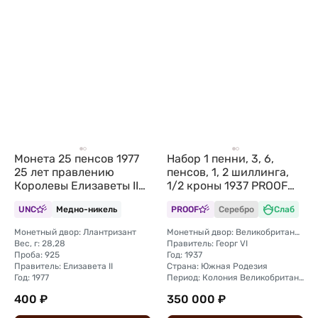
Монета 25 пенсов 1977
Набор 1 пенни, 3, 6,
25 лет правлению
пенсов, 1, 2 шиллинга,
Королевы Елизаветы II
1/2 кроны 1937 PROOF
Великобритания
Южная Родезия слабы
UNC
Медно-никель
PROOF
Серебро
Слаб
NGC PF 63-66 6 монет
Монетный двор: Ллантризант
Монетный двор: Великобритания, Лондон
Вес, г: 28,28
Правитель: Георг VI
Проба: 925
Год: 1937
Правитель: Елизавета II
Страна: Южная Родезия
Год: 1977
Период: Колония Великобритании (1932 - 1955)
400 ₽
350 000 ₽