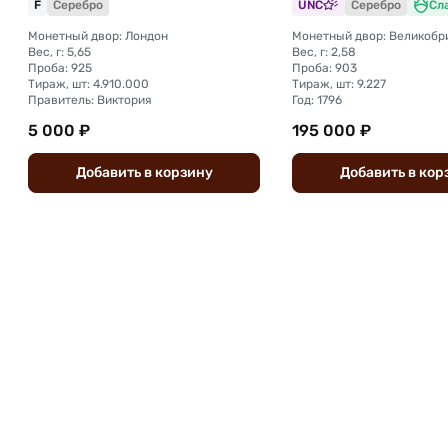
F
Серебро
UNC
Серебро
Сл
Монетный двор: Лондон
Вес, г: 5,65
Вес, г: 2,58
Проба: 925
Проба: 903
Тираж, шт: 4.910.000
Тираж, шт: 9.227
Правитель: Виктория
Год: 1796
5 000 ₽
195 000 ₽
Добавить
в
корзину
Добавить
в
кор