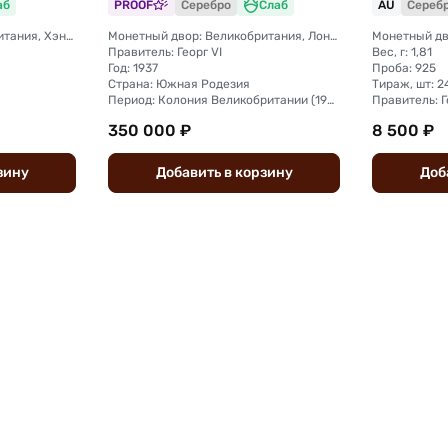
аб
PROOF
Серебро
Слаб
AU
Сереб
Монетный двор: Великобритания, Хэндсворс
Монетный двор: Великобритания, Лондон
Правитель: Георг VI
Вес, г: 1,81
Год: 1937
Проба: 925
Страна: Южная Родезия
Тираж, шт: 2
Период: Колония Великобритании (1932 - 1955)
Правитель: Г
350 000 ₽
8 500 ₽
зину
Добавить
в
корзину
Доб