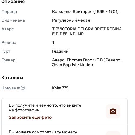
Описание
Период
Королева Виктория (1838 - 1901) 
Вид чекана
Регулярный чекан 
Аверс
T BVICTORIA DEI GRA BRITT REGINA 
FID DEF IND IMP 
Реверс
1 
Гурт
Гладкий 
Гравер
Аверс: Thomas Brock (T.B.)Реверс: 
Jean Baptiste Merlen 
Каталоги
Краузе #
KM# 775 
Вы получите именно то, что видите
на фотографии
Запросить еще фото
Вы можете осмотреть эту монету