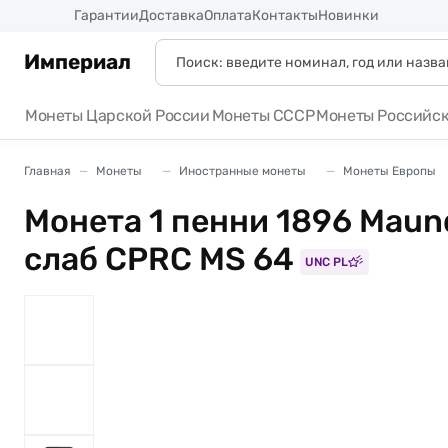
Россия
Гарантии
Доставка
Оплата
Контакты
Новинки
Империал
Монеты Царской России
Монеты СССР
Монеты Российс
Главная
Монеты
Иностранные монеты
Монеты Европы
Монета 1 пенни 1896 Maun
слаб CPRC MS 64
UNC PL