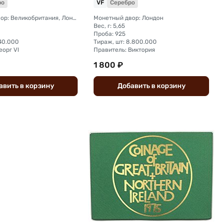
ро
VF
Серебро
Монетный двор: Великобритания, Лондон
Монетный двор: Лондон
Вес, г: 5,65
Проба: 925
40.000
Тираж, шт: 8.800.000
еорг VI
Правитель: Виктория
1 800 ₽
авить
в
корзину
Добавить
в
корзину