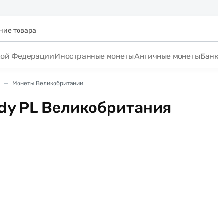
кой Федерации
Иностранные монеты
Античные монеты
Бан
Монеты Великобритании
dy PL Великобритания