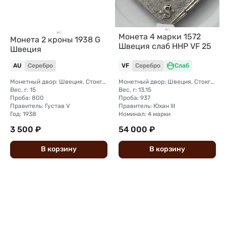
Монета 4 марки 1572
Монета 2 кроны 1938 G
Швеция слаб ННР VF 25
Швеция
AU
Серебро
VF
Серебро
Слаб
Монетный двор: Швеция, Стокгольм
Монетный двор: Швеция, Стокгольм
Вес, г: 15
Вес, г: 13,15
Проба: 800
Проба: 937
Правитель: Густав V
Правитель: Юхан III
Год: 1938
Номинал: 4 марки
3 500 ₽
54 000 ₽
В
корзину
В
корзину