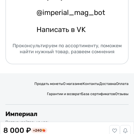
@imperial_mag_bot
Написать в VK
Проконсультируем по ассортименту, поможем
найти нужный товар, развеем сомнения
Продать монеты
О магазине
Контакты
Доставка
Оплата
Гарантии и возврат
База сертификатов
Отзывы
Империал
Подписывайтесь на нас:
8 000 ₽
+240
Вакансии