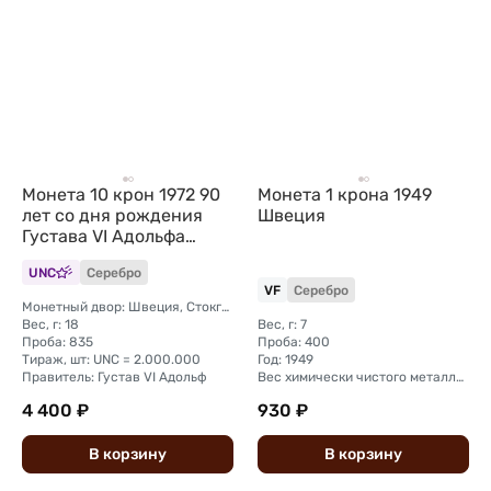
Монета 10 крон 1972 90
Монета 1 крона 1949
лет со дня рождения
Швеция
Густава VI Адольфа
Швеция
UNC
Серебро
VF
Серебро
Монетный двор: Швеция, Стокгольм
Вес, г: 18
Вес, г: 7
Проба: 835
Проба: 400
Тираж, шт: UNC = 2.000.000
Год: 1949
Правитель: Густав VI Адольф
Вес химически чистого металла, г: 3,2
4 400 ₽
930 ₽
В
корзину
В
корзину