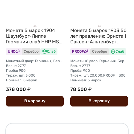
Монета 5 марок 1904
Монета 5 марок 1903 50
Шаумбург-Липпе
лет правлению Эрнста I
Германия слаб ННР MS
Саксен-Альтенбург
64
Германия слаб CPRC PF
UNC
Серебро
Слаб
PROOF
Серебро
Слаб
Det.
Монетный двор: Германия, Берлин
Монетный двор: Германия, Берлин
Вес, г: 27,77
Вес, г: 27,77
Проба: 900
Проба: 900
Тираж, шт: 3.000
Тираж, шт: 20.000,PROOF = 300
Номинал: 5 марок
Номинал: 5 марок
378 000 ₽
78 500 ₽
В
корзину
В
корзину