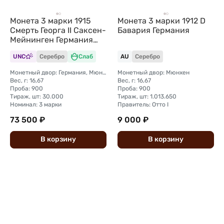
Монета 3 марки 1915
Монета 3 марки 1912 D
Смерть Георга II Саксен-
Бавария Германия
Мейнинген Германия
слаб ННР MS 65
UNC
Серебро
Слаб
AU
Серебро
Монетный двор: Германия, Мюнхен
Монетный двор: Мюнхен
Вес, г: 16,67
Вес, г: 16,67
Проба: 900
Проба: 900
Тираж, шт: 30.000
Тираж, шт: 1.013.650
Номинал: 3 марки
Правитель: Отто I
73 500 ₽
9 000 ₽
В
корзину
В
корзину