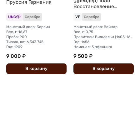
(дрейдер) 1656
Пруссия Германия
Восстановление
герцогского дворца в
UNC
Серебро
VF
Серебро
Веймаре Саксен-
Веймар
Монетный двор: Берлин
Монетный двор: Веймар
Вес, г: 16,67
Вес, г: 0,75
Проба: 900
Правитель: Вильгельм (1605-1662)
Тираж, шт: 6.343.745
Год: 1656
Год: 1909
Номинал: 3 пфеннига
9 000 ₽
9 500 ₽
В
корзину
В
корзину