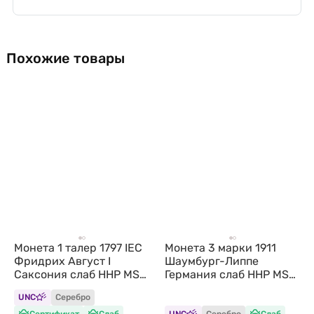
Похожие товары
Монета 1 талер 1797 IEC
Монета 3 марки 1911
Фридрих Август I
Шаумбург-Липпе
Саксония слаб ННР MS
Германия слаб ННР MS
64
63
UNC
Серебро
Сертификат
Слаб
UNC
Серебро
Слаб