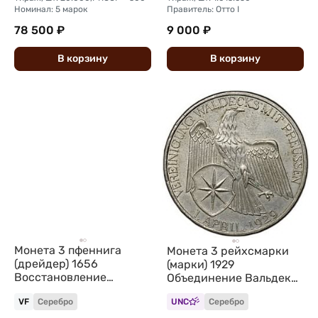
Номинал: 5 марок
Правитель: Отто I
78 500 ₽
9 000 ₽
В
корзину
В
корзину
Монета 3 пфеннига
Монета 3 рейхсмарки
(дрейдер) 1656
(марки) 1929
Восстановление
Объединение Вальдека
герцогского дворца в
и Пруссии Германия
VF
Серебро
UNC
Серебро
Веймаре Саксен-
Веймар