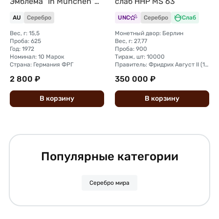
Эмблема "In München"
слаб ННР MS 63
Германия ФРГ
AU
Серебро
UNC
Серебро
Слаб
Вес, г: 15,5
Монетный двор: Берлин
Проба: 625
Вес, г: 27,77
Год: 1972
Проба: 900
Номинал: 10 Марок
Тираж, шт: 10000
Страна: Германия ФРГ
Правитель: Фридрих Август II (1900—1918)
2 800 ₽
350 000 ₽
В
корзину
В
корзину
Популярные категории
Серебро мира