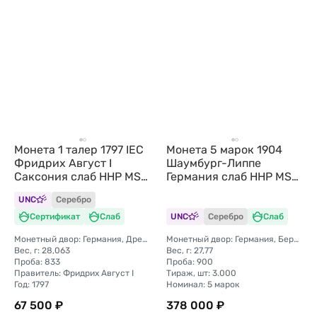
Монета 1 талер 1797 IEC
Монета 5 марок 1904
Фридрих Август I
Шаумбург-Липпе
Саксония слаб ННР MS
Германия слаб ННР MS
64
64
UNC
Серебро
Сертификат
Слаб
UNC
Серебро
Слаб
Монетный двор: Германия, Дрезден
Монетный двор: Германия, Берлин
Вес, г: 28,063
Вес, г: 27,77
Проба: 833
Проба: 900
Правитель: Фридрих Август I
Тираж, шт: 3.000
Год: 1797
Номинал: 5 марок
67 500 ₽
378 000 ₽