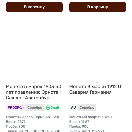
В
корзину
В
корзину
Монета 5 марок 1903 50
Монета 3 марки 1912 D
лет правлению Эрнста I
Бавария Германия
Саксен-Альтенбург
Германия слаб CPRC PF
PROOF
Серебро
Слаб
AU
Серебро
Det.
Монетный двор: Германия, Берлин
Монетный двор: Мюнхен
Вес, г: 27,77
Вес, г: 16,67
Проба: 900
Проба: 900
Тираж, шт: 20.000,PROOF = 300
Тираж, шт: 1.013.650