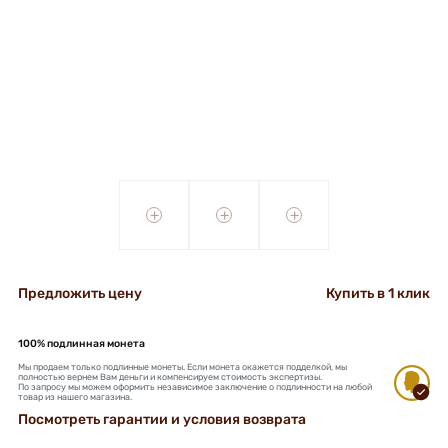
+
+
+
Предложить цену
Купить в 1 клик
100% подлинная монета
Мы продаем только подлинные монеты. Если монета окажется подделкой, мы
полностью вернем Вам деньги и компенсируем стоимость экспертизы.
По запросу мы можем оформить независимое заключение о подлинности на любой
товар из нашего магазина.
Посмотреть гарантии и условия возврата