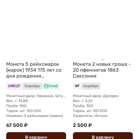
Монета 5 рейхсмарок
Монета 2 новых гроша -
(марок) 1934 175 лет со
20 пфеннигов 1863
дня рождения
Саксония
Фридриха Шиллера
UNC
Серебро
Слаб
VF
Серебро
Германия слаб ННР MS
63
Монетный двор: Германия, Штутгарт
Монетный двор: Дрезден
Вес, г: 13,88
Вес, г: 3,22
Проба: 900
Проба: 300
Тираж, шт: 100.000
Тираж, шт: 557.000
Номинал: 5 рейхсмарок (марок)
Правитель: Иоганн
67 500 ₽
2 500 ₽
В
корзину
В
корзину