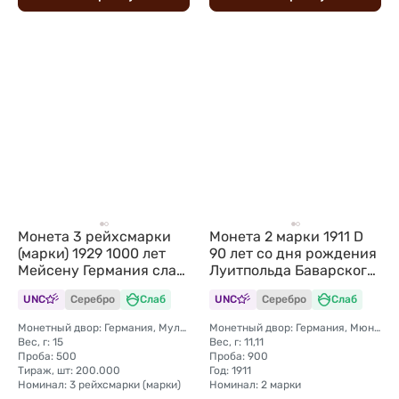
Монета 3 рейхсмарки
Монета 2 марки 1911 D
(марки) 1929 1000 лет
90 лет со дня рождения
Мейсену Германия слаб
Луитпольда Баварского
CPRC MS 64
Бавария Германия слаб
UNC
Серебро
Слаб
UNC
Серебро
Слаб
ННР MS 65
Монетный двор: Германия, Мульденхюттен
Монетный двор: Германия, Мюнхен
Вес, г: 15
Вес, г: 11,11
Проба: 500
Проба: 900
Тираж, шт: 200.000
Год: 1911
Номинал: 3 рейхсмарки (марки)
Номинал: 2 марки