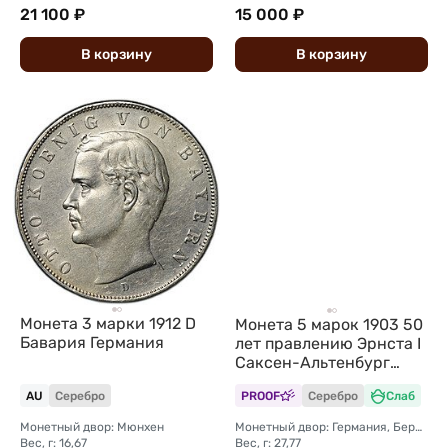
21 100 ₽
15 000 ₽
В
корзину
В
корзину
Монета 3 марки 1912 D
Монета 5 марок 1903 50
Бавария Германия
лет правлению Эрнста I
Саксен-Альтенбург
Германия слаб CPRC PF
AU
Серебро
PROOF
Серебро
Слаб
Det.
Монетный двор: Мюнхен
Монетный двор: Германия, Берлин
Вес, г: 16,67
Вес, г: 27,77