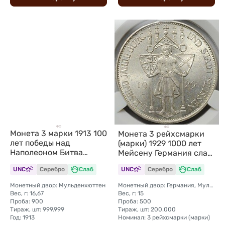
Монета 3 марки 1913 100
Монета 3 рейхсмарки
лет победы над
(марки) 1929 1000 лет
Наполеоном Битва
Мейсену Германия слаб
Народов Саксония
CPRC MS 64
UNC
Серебро
Слаб
UNC
Серебро
Слаб
Германия слаб ННР MS
64
Монетный двор: Мульденхюттен
Монетный двор: Германия, Мульденхюттен
Вес, г: 16,67
Вес, г: 15
Проба: 900
Проба: 500
Тираж, шт: 999.999
Тираж, шт: 200.000
Год: 1913
Номинал: 3 рейхсмарки (марки)