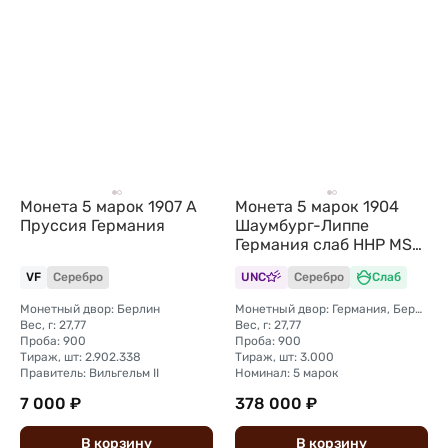
Монета 5 марок 1907 А
Монета 5 марок 1904
Пруссия Германия
Шаумбург-Липпе
Германия слаб ННР MS
64
VF
Серебро
UNC
Серебро
Слаб
Монетный двор: Берлин
Монетный двор: Германия, Берлин
Вес, г: 27,77
Вес, г: 27,77
Проба: 900
Проба: 900
Тираж, шт: 2.902.338
Тираж, шт: 3.000
Правитель: Вильгельм II
Номинал: 5 марок
7 000 ₽
378 000 ₽
В
корзину
В
корзину