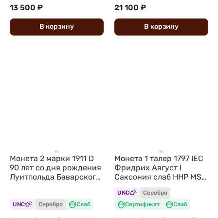
13 500 ₽
21 100 ₽
В
корзину
В
корзину
Монета 2 марки 1911 D
Монета 1 талер 1797 IEC
90 лет со дня рождения
Фридрих Август I
Луитпольда Баварского
Саксония слаб ННР MS
Бавария Германия слаб
64
UNC
Серебро
ННР MS 65
UNC
Серебро
Слаб
Сертификат
Слаб