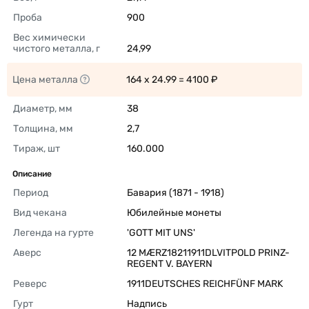
Проба
900 
Вес химически 
чистого металла, г
24,99 
Цена металла
164 x 24.99 = 4100 ₽ 
Диаметр, мм
38 
Толщина, мм
2,7 
Тираж, шт
160.000 
Описание
Период
Бавария (1871 - 1918) 
Вид чекана
Юбилейные монеты 
Легенда на гурте
'GOTT MIT UNS' 
Аверс
12 MÆRZ18211911DLVITPOLD PRINZ- 
REGENT V. BAYERN 
Реверс
1911DEUTSCHES REICHFÜNF MARK 
Гурт
Надпись 