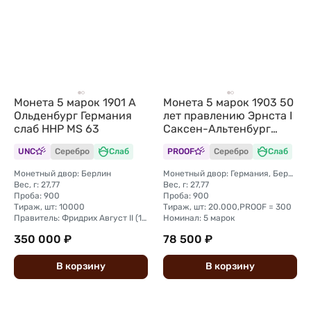
Монета 5 марок 1901 A
Монета 5 марок 1903 50
Ольденбург Германия
лет правлению Эрнста I
слаб ННР MS 63
Саксен-Альтенбург
Германия слаб CPRC PF
UNC
Серебро
Слаб
PROOF
Серебро
Слаб
Det.
Монетный двор: Берлин
Монетный двор: Германия, Берлин
Вес, г: 27,77
Вес, г: 27,77
Проба: 900
Проба: 900
Тираж, шт: 10000
Тираж, шт: 20.000,PROOF = 300
Правитель: Фридрих Август II (1900—1918)
Номинал: 5 марок
350 000 ₽
78 500 ₽
В
корзину
В
корзину