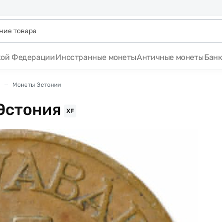
кой Федерации
Иностранные монеты
Античные монеты
Бан
Монеты Эстонии
 Эстония
XF