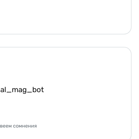
ial_mag_bot
звеем сомнения