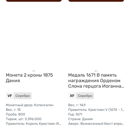
Монета 2 кроны 1875
Медаль 1671 В память
Дания
награждения Орденом
Слона герцога Иоганна
Адольфа и коронации
VF
Серебро
XF
Серебро
Кристиана V Дания
Монетный двор: Копенгаген
Вес, г: 14,9
Вес, г: 15
Правитель: Кристиан V (1670 - 1699)
Проба: 800
Год: 1671
Тираж, шт: 3.396.000
Страна: Дания
Правитель: Король Кристиан IX (1873 - 1906)
Аверс: Вознесенный бюст вправо в лавровом венке, окруженный тремя львами, над сияющим именем Иеговы