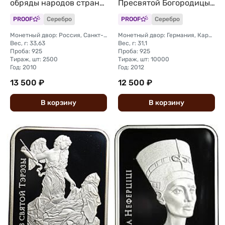
обряды народов стран
Пресвятой Богородицы
ЕврАзЭС Беларусь
Беларусь
PROOF
Серебро
PROOF
Серебро
Монетный двор: Россия, Санкт-Петербург
Монетный двор: Германия, Карлсфельд
Вес, г: 33,63
Вес, г: 31,1
Проба: 925
Проба: 925
Тираж, шт: 2500
Тираж, шт: 10000
Год: 2010
Год: 2012
13 500 ₽
12 500 ₽
В
корзину
В
корзину