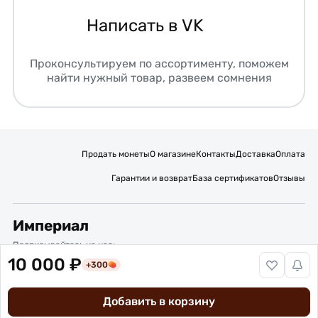
Написать в VK
Проконсультируем по ассортименту, поможем
найти нужный товар, развеем сомнения
Продать монеты
О магазине
Контакты
Доставка
Оплата
Гарантии и возврат
База сертификатов
Отзывы
Империал
Подписывайтесь на нас:
10 000 ₽
+300
Вакансии
Публичная оферта
Политика обработки персональных данных
Карта сайта
Добавить в корзину
© 2016 – 2026 ИП Титов Александр Михайлович