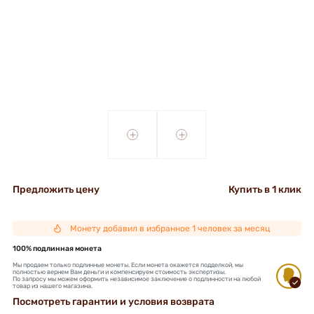
+
+
Предложить цену
Купить в 1 клик
Монету добавил в избранное 1 человек за месяц
100% подлинная монета
Мы продаем только подлинные монеты. Если монета окажется подделкой, мы
полностью вернем Вам деньги и компенсируем стоимость экспертизы.
По запросу мы можем оформить независимое заключение о подлинности на любой
товар из нашего магазина.
Посмотреть гарантии и условия возврата