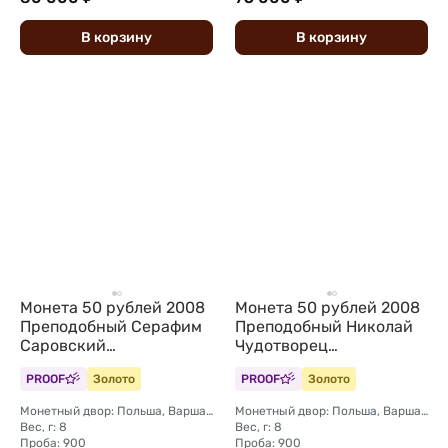
В
корзину
В
корзину
Монета 50 рублей 2008
Монета 50 рублей 2008
Преподобный Серафим
Преподобный Николай
Саровский
Чудотворец
Православные святые
Православные святые
PROOF
Золото
PROOF
Золото
Беларусь
Беларусь
Монетный двор: Польша, Варшава
Монетный двор: Польша, Варшава
Вес, г: 8
Вес, г: 8
Проба: 900
Проба: 900