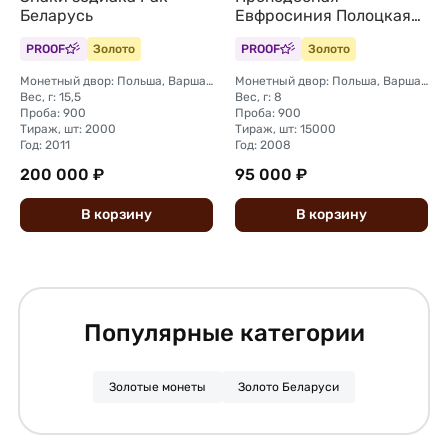
Беларусь
Евфросиния Полоцкая
Православные святые
PROOF
Золото
PROOF
Золото
Беларусь
Монетный двор: Польша, Варшава
Монетный двор: Польша, Варшава
Вес, г: 15,5
Вес, г: 8
Проба: 900
Проба: 900
Тираж, шт: 2000
Тираж, шт: 15000
Год: 2011
Год: 2008
200 000 ₽
95 000 ₽
В
корзину
В
корзину
Популярные категории
Золотые монеты
Золото Беларуси