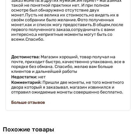
заказ монеты.В других нумизм.интернет- магазинах
такой не понятной практики нет. И при полном
осмотре был обнаружено отсутствие двух
монет.Пусть не велика их стоимость,но видеть их в
своём собрании было желание.Фото полученных
монет,как и список могу предоставить.В общем,после
первого полученного заказа,сотрудничать с вами
интересно,а неприятные моменты могут быть со
всеми.Спасибо.
Достоинства:
Магазин хороший, товар получал на
почте, приходит быстро, качественно упаковано, все в
порядке без обмана. Спасибо, желаю вам больше
клиентов и дальнейшей работы
Недостатки:
нет
Комментарий:
Пришли две монеты, не того монетного
двора который я заказывал, магазин извинился и
отправил ожидаемые монеты совершенно бесплатно.
Больше отзывов
Похожие товары