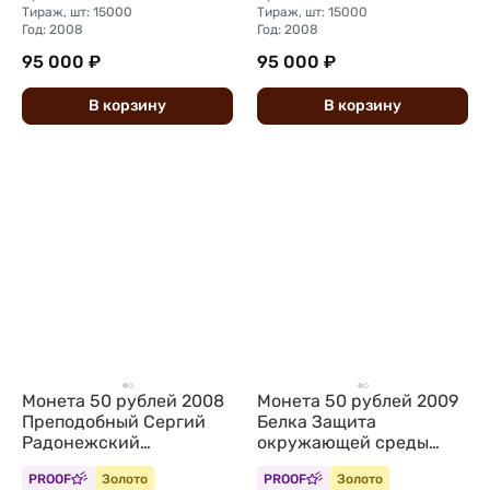
Тираж, шт: 15000
Тираж, шт: 15000
Год: 2008
Год: 2008
95 000 ₽
95 000 ₽
В
корзину
В
корзину
Монета 50 рублей 2008
Монета 50 рублей 2009
Преподобный Сергий
Белка Защита
Радонежский
окружающей среды
Православные святые
Беларусь
PROOF
Золото
PROOF
Золото
Беларусь