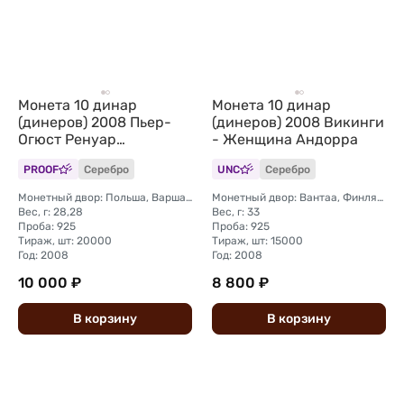
Монета 10 динар
Монета 10 динар
(динеров) 2008 Пьер-
(динеров) 2008 Викинги
Огюст Ренуар
- Женщина Андорра
Художники мира
PROOF
Серебро
UNC
Серебро
Андорра
Монетный двор: Польша, Варшава
Монетный двор: Вантаа, Финляндия
Вес, г: 28,28
Вес, г: 33
Проба: 925
Проба: 925
Тираж, шт: 20000
Тираж, шт: 15000
Год: 2008
Год: 2008
10 000 ₽
8 800 ₽
В
корзину
В
корзину