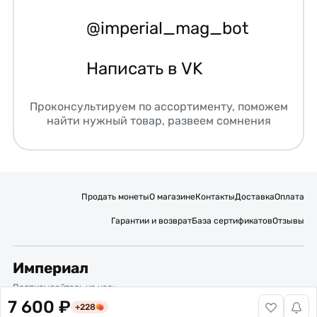
@imperial_mag_bot
Написать в VK
Проконсультируем по ассортименту, поможем
найти нужный товар, развеем сомнения
Продать монеты
О магазине
Контакты
Доставка
Оплата
Гарантии и возврат
База сертификатов
Отзывы
Империал
Подписывайтесь на нас:
7 600 ₽
+228
Вакансии