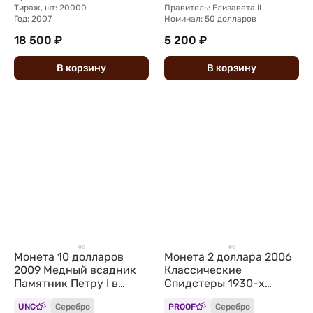
Тираж, шт: 20000
Правитель: Елизавета II
Год: 2007
Номинал: 50 долларов
18 500 ₽
5 200 ₽
В
корзину
В
корзину
Монета 10 долларов
Монета 2 доллара 2006
2009 Медный всадник
Классические
Памятник Петру I в
Спидстеры 1930-х
Санкт-Петербурге UNC
Duesenberg SSJ 1936
UNC
Серебро
PROOF
Серебро
Острова Кука
автомобили Острова