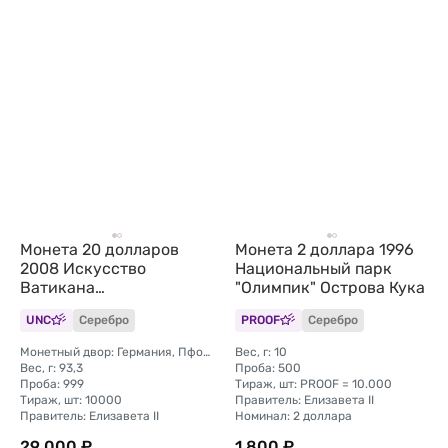
Монета 20 долларов
Монета 2 доллара 1996
2008 Искусство
Национальный парк
Ватикана
"Олимпик" Острова Кука
Микеланджело
UNC
Серебро
PROOF
Серебро
Cотворение Адама
Острова Кука
Монетный двор: Германия, Пфорцхайм
Вес, г: 10
Вес, г: 93,3
Проба: 500
Проба: 999
Тираж, шт: PROOF = 10.000
Тираж, шт: 10000
Правитель: Елизавета II
Правитель: Елизавета II
Номинал: 2 доллара
29 000 ₽
1 800 ₽