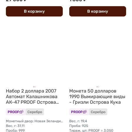
В
корзину
В
корзину
Набор 2 доллара 2007
Монета 50 долларов
Автомат Калашникова
1990 Вымирающие виды
АК-47 PROOF Острова
- Гризли Острова Кука
Кука 2 монеты (футляр)
PROOF
Серебро
PROOF
Серебро
Монетный двор: Новая Зеландия, Окленд
Вес, г: 19,4
Вес, г: 31,11
Проба: 925
Проба: 999
Тираж, шт: PROOF = 3.050