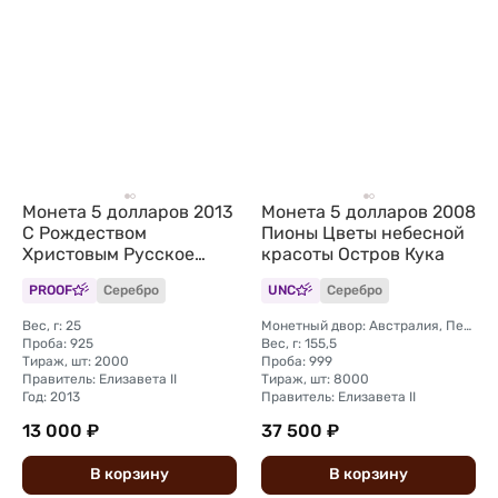
Монета 5 долларов 2013
Монета 5 долларов 2008
С Рождеством
Пионы Цветы небесной
Христовым Русское
красоты Остров Кука
Рождество Острова
PROOF
Серебро
UNC
Серебро
Кука
Вес, г: 25
Монетный двор: Австралия, Перт
Проба: 925
Вес, г: 155,5
Тираж, шт: 2000
Проба: 999
Правитель: Елизавета II
Тираж, шт: 8000
Год: 2013
Правитель: Елизавета II
13 000 ₽
37 500 ₽
В
корзину
В
корзину