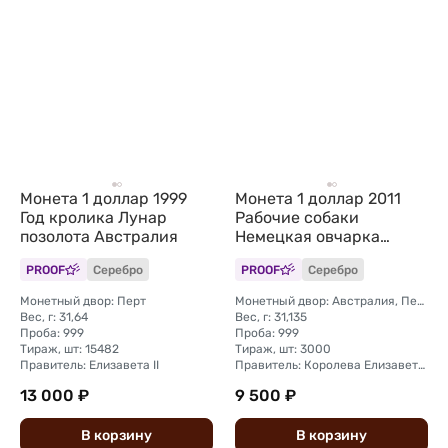
Монета 1 доллар 1999
Монета 1 доллар 2011
Год кролика Лунар
Рабочие собаки
позолота Австралия
Немецкая овчарка
Тувалу
PROOF
Серебро
PROOF
Серебро
Монетный двор: Перт
Монетный двор: Австралия, Перт
Вес, г: 31,64
Вес, г: 31,135
Проба: 999
Проба: 999
Тираж, шт: 15482
Тираж, шт: 3000
Правитель: Елизавета II
Правитель: Королева Елизавета II (1976 - 2024)
13 000 ₽
9 500 ₽
В
корзину
В
корзину