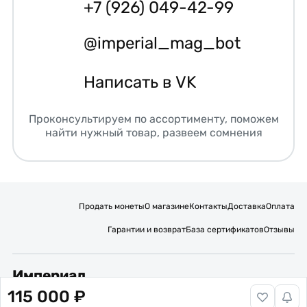
+7 (926) 049-42-99
@imperial_mag_bot
Написать в VK
Проконсультируем по ассортименту, поможем
найти нужный товар, развеем сомнения
Продать монеты
О магазине
Контакты
Доставка
Оплата
Гарантии и возврат
База сертификатов
Отзывы
Империал
115 000 ₽
Подписывайтесь на нас: