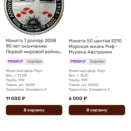
Монета 1 доллар 2008
Монета 50 центов 2010
90 лет окончанию
Морская жизнь Риф -
Первой мировой войны
Мурена Австралия
Австралия
PROOF
Серебро
PROOF
Серебро
Монетный двор: Перт
Монетный двор: Перт
Вес, г: 31,135
Вес, г: 15,57
Проба: 999
Проба: 999
Тираж, шт: 12500
Тираж, шт: 10000
Правитель: Елизавета II
Правитель: Елизавета II
11 000 ₽
6 000 ₽
В
корзину
В
корзину