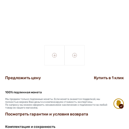
+
+
Предложить цену
Купить в 1 клик
100% подлинная монета
Мы продаем только подлинные монеты. Если монета окажется подделкой, мы
полностью вернем Вам деньги и компенсируем стоимость экспертизы.
По запросу мы можем оформить независимое заключение о подлинности на любой
товар из нашего магазина.
Посмотреть гарантии и условия возврата
Комплектация и сохранность