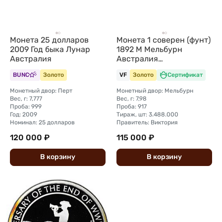
Монета 25 долларов
Монета 1 соверен (фунт)
2009 Год быка Лунар
1892 M Мельбурн
Австралия
Австралия
Великобритания
BUNC
Золото
VF
Золото
Сертификат
Монетный двор: Перт
Монетный двор: Мельбурн
Вес, г: 7,777
Вес, г: 7,98
Проба: 999
Проба: 917
Год: 2009
Тираж, шт: 3.488.000
Номинал: 25 долларов
Правитель: Виктория
120 000 ₽
115 000 ₽
В
корзину
В
корзину