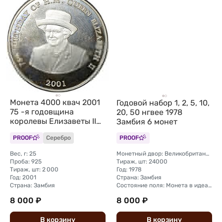
Монета 4000 квач 2001
Годовой набор 1, 2, 5, 10,
75 -я годовщина
20, 50 нгвее 1978
королевы Елизаветы II
Замбия 6 монет
Замбия
PROOF
Серебро
PROOF
Вес, г: 25
Монетный двор: Великобритания, Ллантризант
Проба: 925
Тираж, шт: 24000
Тираж, шт: 2 000
Год: 1978
Год: 2001
Страна: Замбия
Страна: Замбия
Состояние поля: Монета в идеальной сохранности
8 000 ₽
8 000 ₽
В
корзину
В
корзину