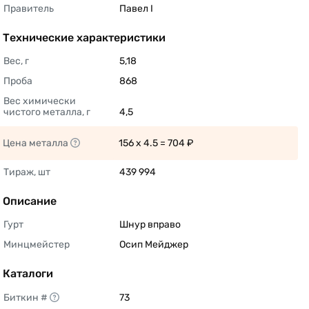
Правитель
Павел I 
Технические характеристики
Вес, г
5,18 
Проба
868 
Вес химически 
чистого металла, г
4,5 
Цена металла
156 x 4.5 = 704 ₽ 
Тираж, шт
439 994 
Описание
Гурт
Шнур вправо 
Минцмейстер
Осип Мейджер 
Каталоги
Биткин #
73 