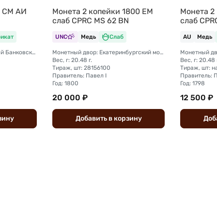
1 СМ АИ
Монета 2 копейки 1800 ЕМ
Монета 2
слаб CPRC MS 62 BN
слаб CPR
икат
UNC
Медь
Слаб
AU
Медь
Монетный двор: Временный Банковский монетный двор (Санкт-Петербург)
Монетный двор: Екатеринбургский монетный двор
Вес, г: 20.48 г.
Вес, г: 20.48 
Тираж, шт: 28156100
Правитель: Павел I
Правитель: П
Год: 1800
Год: 1798
20 000 ₽
12 500 ₽
зину
Добавить
в
корзину
Доб