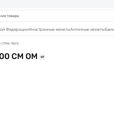
кой Федерации
Иностранные монеты
Античные монеты
Бан
 (1796-1801)
800 СМ ОМ
VF