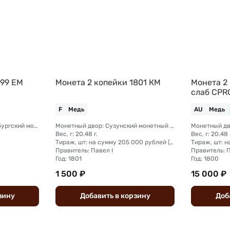
799 ЕМ
Монета 2 копейки 1801 КМ
Монета 2
слаб CPR
F
Медь
AU
Медь
Монетный двор: Екатеринбургский монетный двор
Монетный двор: Сузунский монетный двор (Сибирь)
Вес, г: 20.48 г.
Вес, г: 20.48 
Тираж, шт: на сумму 205 000 рублей (сумма 2 копейки + 1 копейка + деньга + полушка).
Правитель: Павел I
Правитель: П
Год: 1801
Год: 1800
1 500 ₽
15 000 ₽
зину
Добавить
в
корзину
Доб