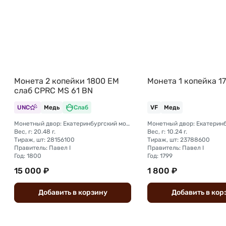
Монета 2 копейки 1800 ЕМ
Монета 1 копейка 1
слаб CPRC MS 61 BN
UNC
Медь
Слаб
VF
Медь
Монетный двор: Екатеринбургский монетный двор
Вес, г: 20.48 г.
Вес, г: 10.24 г.
Тираж, шт: 28156100
Тираж, шт: 23788600
Правитель: Павел I
Правитель: Павел I
Год: 1800
Год: 1799
15 000 ₽
1 800 ₽
Добавить
в
корзину
Добавить
в
кор