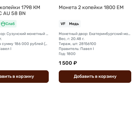
 копейки 1798 КМ
Монета 2 копейки 1800 ЕМ
C AU 58 BN
Слаб
VF
Медь
Монетный двор: Сузунский монетный двор (Сибирь)
Монетный двор: Екатеринбургский монетный двор
г.
Вес, г: 20.48 г.
Тираж, шт: на сумму 186 000 рублей (сумма 2 копейки + 1 копейка + деньга + полушка).
Тираж, шт: 28156100
авел I
Правитель: Павел I
Год: 1800
1 500 ₽
авить
в
корзину
Добавить
в
корзину