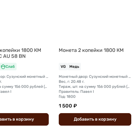
 копейки 1800 КМ
Монета 2 копейки 1800 КМ
C AU 58 BN
Слаб
VG
Медь
Монетный двор: Сузунский монетный двор (Сибирь)
Монетный двор: Сузунский монетный двор (Сибирь)
г.
Вес, г: 20.48 г.
Тираж, шт: на сумму 156 000 рублей (сумма 2 копейки + 1 копейка + деньга + полушка).
Тираж, шт: на сумму 156 000 рублей (сумма 2 копейки + 1 копейка + деньга + полушка).
авел I
Правитель: Павел I
Год: 1800
1 500 ₽
авить
в
корзину
Добавить
в
корзину