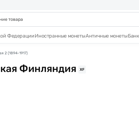
кой Федерации
Иностранные монеты
Античные монеты
Бан
я 2 (1894-1917)
ская Финляндия
XF