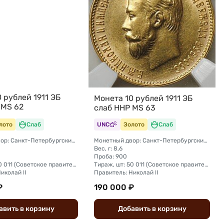
 рублей 1911 ЭБ
Монета 10 рублей 1911 ЭБ
 MS 62
слаб ННР MS 63
лото
Слаб
UNC
Золото
Слаб
Монетный двор: Санкт-Петербургский монетный двор
Монетный двор: Санкт-Петербургский монетный двор
Вес, г: 8,6
Проба: 900
Тираж, шт: 50 011 (Советское правительство с декабря 1925 г. по март 1926 г. отчеканило 2 011 000 10-ти рублевого достоинства царского образца, предположительно штемпелями 1911 г.)
Тираж, шт: 50 011 (Советское правительство с декабря 1925 г. по март 1926 г. отчеканило 2 011 000 10-ти рублевого достоинства царского образца, предположительно штемпелями 1911 г.)
иколай II
Правитель: Николай II
₽
190 000 ₽
авить
в
корзину
Добавить
в
корзину