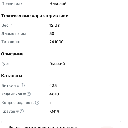
Правитель
Николай II 
Технические характеристики
Вес, г
12.8 г. 
Диаметр, мм
30 
Тираж, шт
241000 
Описание
Гурт
Гладкий 
Каталоги
Биткин #
433 
Уздеников #
4810 
Конрос редкость
+ 
Краузе #
KM14 
Вы получите именно то, что видите