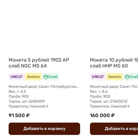
Монета 5 рублей 1902 АР
Монета 10 рублей 1
слаб NGC MS 64
слаб ННР MS 60
UNC
Золото
Слаб
UNC
Золото
Сла
Монетный двор: Санкт-Петербургский монетный двор
Вес, г: 4,3
Вес, г: 8,6
Проба: 900
Проба: 900
Тираж, шт: 6240009
Тираж, шт: 27600013
Правитель: Николай II
Правитель: Николай II
91 500 ₽
160 000 ₽
Добавить
в
корзину
Добавить
в
кор