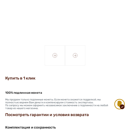
+
+
Купить в 1 клик
100% подлинная монета
Мы продаем только подлинные монеты. Если монета окажется подделкой, мы
полностью вернем Вам деньги и компенсируем стоимость экспертизы.
По запросу мы можем оформить независимое заключение о подлинности на любой
товар из нашего магазина.
Посмотреть гарантии и условия возврата
Комплектация и сохранность