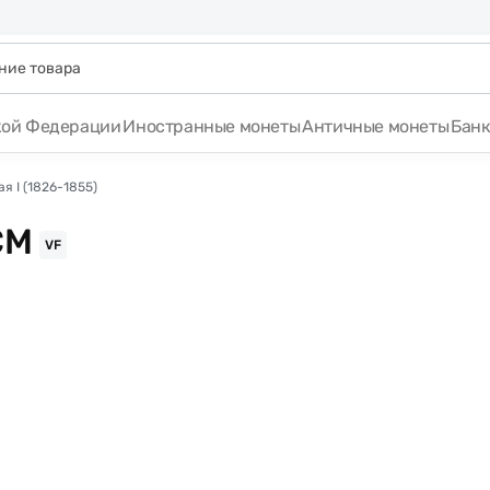
кой Федерации
Иностранные монеты
Античные монеты
Бан
я I (1826-1855)
СМ
VF