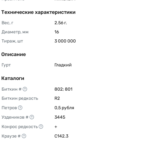
Технические характеристики
Вес, г
2.56 г. 
Диаметр, мм
16 
Тираж, шт
3 000 000 
Описание
Гурт
Гладкий 
Каталоги
Биткин #
802; 801 
Биткин редкость
R2 
Петров
0,5 рубля 
Уздеников #
3445 
Конрос редкость
+ 
Краузе #
C142.3 