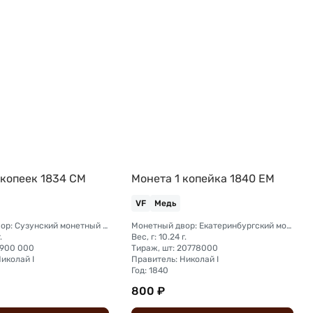
 копеек 1834 СМ
Монета 1 копейка 1840 ЕМ
VF
Медь
Монетный двор: Сузунский монетный двор (Сибирь)
Монетный двор: Екатеринбургский монетный двор
.
Вес, г: 10.24 г.
 900 000
Тираж, шт: 20778000
иколай I
Правитель: Николай I
Год: 1840
800 ₽