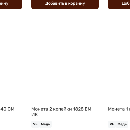
зину
Добавить
в
корзину
Доб
840 СМ
Монета 2 копейки 1828 ЕМ
Монета 1
ИК
VF
Медь
VF
Медь