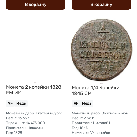
В
корзину
В
корзину
Монета 2 копейки 1828
Монета 1/4 Копейки
ЕМ ИК
1845 СМ
VF
Медь
VF
Медь
Монетный двор: Екатеринбургский монетный двор
Монетный двор: Сузунский монетный двор (Сибирь)
Вес, г: 13.65 г.
Вес, г: 2.56 г.
Тираж, шт: 14 475 000
Правитель: Николай I
Правитель: Николай I
Год: 1845
Год: 1828
Номинал: 1/4 копейки