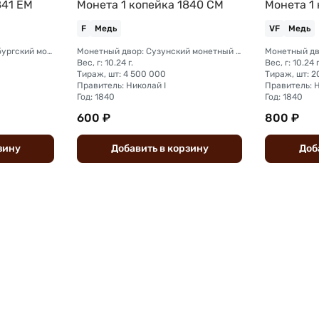
841 ЕМ
Монета 1 копейка 1840 СМ
Монета 1
F
Медь
VF
Медь
Монетный двор: Екатеринбургский монетный двор
Монетный двор: Сузунский монетный двор (Сибирь)
Вес, г: 10.24 г.
Вес, г: 10.24 г
Тираж, шт: 4 500 000
Тираж, шт: 
Правитель: Николай I
Правитель: Н
Год: 1840
Год: 1840
600 ₽
800 ₽
зину
Добавить
в
корзину
Доб