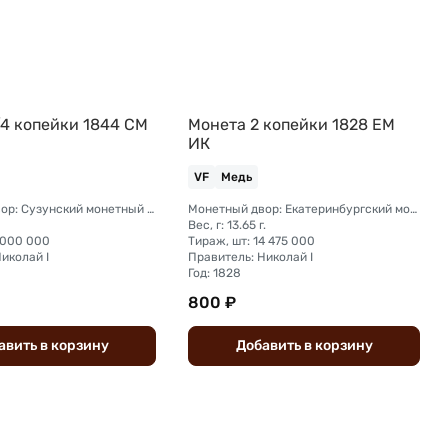
/4 копейки 1844 СМ
Монета 2 копейки 1828 ЕМ
ИК
VF
Медь
Монетный двор: Сузунский монетный двор (Сибирь)
Монетный двор: Екатеринбургский монетный двор
Вес, г: 13.65 г.
 000 000
Тираж, шт: 14 475 000
иколай I
Правитель: Николай I
Год: 1828
800 ₽
авить
в
корзину
Добавить
в
корзину