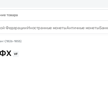
кой Федерации
Иностранные монеты
Античные монеты
Бан
я I (1826-1855)
 ФХ
VF