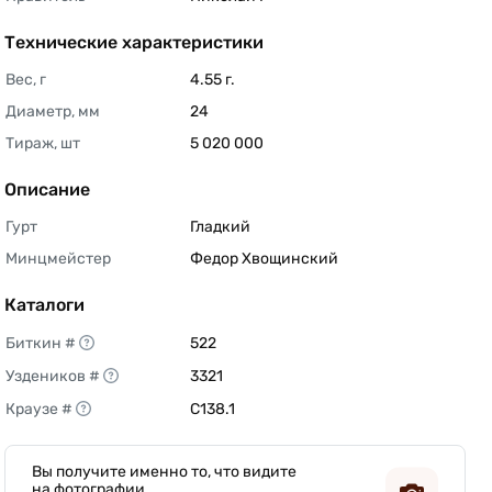
Технические характеристики
Вес, г
4.55 г. 
Диаметр, мм
24 
Тираж, шт
5 020 000 
Описание
Гурт
Гладкий 
Минцмейстер
Федор Хвощинский 
Каталоги
Биткин #
522 
Уздеников #
3321 
Краузе #
C138.1 
Вы получите именно то, что видите
на фотографии