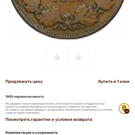
+
+
Предложить цену
Купить в 1 клик
100% подлинная монета
Мы продаем только подлинные монеты. Если монета окажется подделкой, мы
полностью вернем Вам деньги и компенсируем стоимость экспертизы.
По запросу мы можем оформить независимое заключение о подлинности на любой
товар из нашего магазина.
Посмотреть гарантии и условия возврата
Комплектация и сохранность