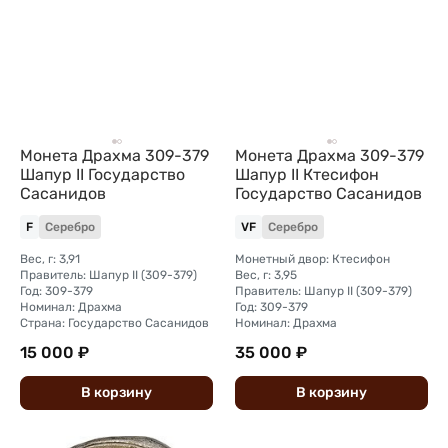
Монета Драхма 309-379
Монета Драхма 309-379
Шапур II Государство
Шапур II Ктесифон
Сасанидов
Государство Сасанидов
F
Серебро
VF
Серебро
Вес, г: 3,91
Монетный двор: Ктесифон
Правитель: Шапур II (309-379)
Вес, г: 3,95
Год: 309-379
Правитель: Шапур II (309-379)
Номинал: Драхма
Год: 309-379
Страна: Государство Сасанидов
Номинал: Драхма
15 000 ₽
35 000 ₽
В
корзину
В
корзину