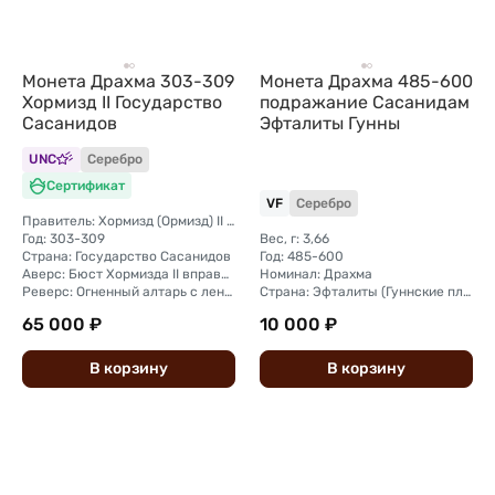
Монета Драхма 303-309
Монета Драхма 485-600
Хормизд II Государство
подражание Сасанидам
Сасанидов
Эфталиты Гунны
UNC
Серебро
Сертификат
VF
Серебро
Правитель: Хормизд (Ормизд) II (303-309)
Год: 303-309
Вес, г: 3,66
Страна: Государство Сасанидов
Год: 485-600
Аверс: Бюст Хормизда II вправо в орлиной короне с коримбом
Номинал: Драхма
Реверс: Огненный алтарь с лентой, увенчанный бюстом Ахура Мазды, по стронам двое служителей с поднятыми мечами
Страна: Эфталиты (Гуннские племена)
65 000 ₽
10 000 ₽
В
корзину
В
корзину