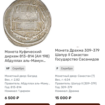
Монета Драхма 309-379
Монета Куфический
Шапур II Сакастан
дирхем 813-814 (AH 198)
Государство Сасанидов
Абдуллах аль-Мамун
Аббасиды
VF
Серебро
F
Серебро
Монетный двор: Багдад
Монетный двор: Сакастан (?)
Вес, г: 2,82
Вес, г: 4,04
Правитель: Абдуллах аль-Мамун (810-833)
Правитель: Шапур II (309-379)
Год: 813-814
Год: 309-379
Номинал: 1 дирхем
Номинал: Драхма
6 500 ₽
15 000 ₽