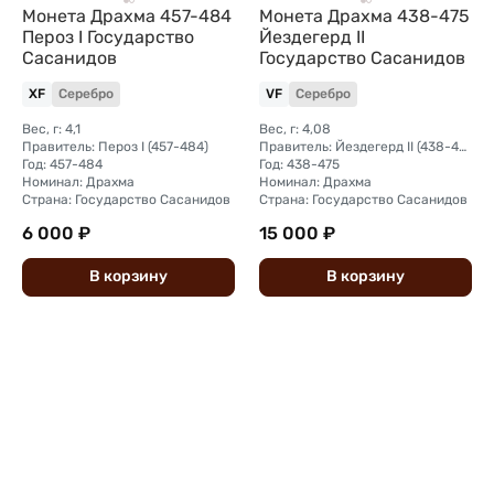
Монета Драхма 457-484
Монета Драхма 438-475
Пероз I Государство
Йездегерд II
Сасанидов
Государство Сасанидов
XF
Серебро
VF
Серебро
Вес, г: 4,1
Вес, г: 4,08
Правитель: Пероз I (457-484)
Правитель: Йездегерд II (438-475)
Год: 457-484
Год: 438-475
Номинал: Драхма
Номинал: Драхма
Страна: Государство Сасанидов
Страна: Государство Сасанидов
6 000 ₽
15 000 ₽
В
корзину
В
корзину