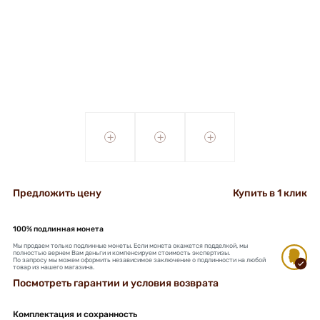
+
+
+
Предложить цену
Купить в 1 клик
100% подлинная монета
Мы продаем только подлинные монеты. Если монета окажется подделкой, мы
полностью вернем Вам деньги и компенсируем стоимость экспертизы.
По запросу мы можем оформить независимое заключение о подлинности на любой
товар из нашего магазина.
Посмотреть гарантии и условия возврата
Комплектация и сохранность