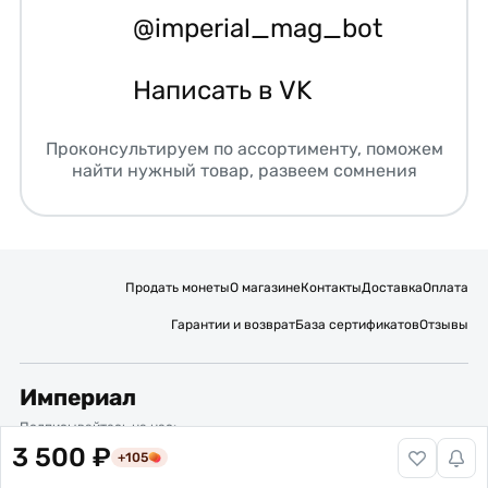
@imperial_mag_bot
Написать в VK
Проконсультируем по ассортименту, поможем
найти нужный товар, развеем сомнения
Продать монеты
О магазине
Контакты
Доставка
Оплата
Гарантии и возврат
База сертификатов
Отзывы
Империал
Подписывайтесь на нас:
3 500 ₽
+105
Вакансии
Публичная оферта