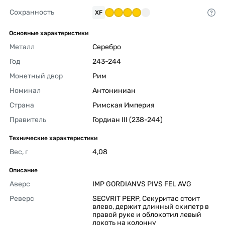
Сохранность
XF
Основные характеристики
Металл
Серебро 
Год
243-244 
Монетный двор
Рим 
Номинал
Антониниан 
Страна
Римская Империя 
Правитель
Гордиан III (238-244) 
Технические характеристики
Вес, г
4,08 
Описание
Аверс
IMP GORDIANVS PIVS FEL AVG 
Реверс
SECVRIT PERP, Секуритас стоит 
влево, держит длинный скипетр в 
правой руке и облокотил левый 
локоть на колонну 