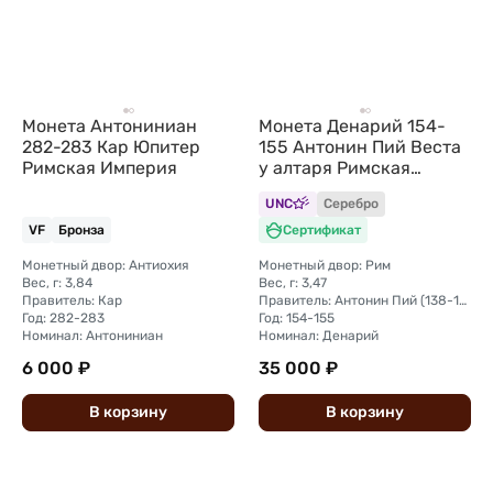
Монета Антониниан
Монета Денарий 154-
282-283 Кар Юпитер
155 Антонин Пий Веста
Римская Империя
у алтаря Римская
Империя
UNC
Серебро
VF
Бронза
Сертификат
Монетный двор: Антиохия
Монетный двор: Рим
Вес, г: 3,84
Вес, г: 3,47
Правитель: Кар
Правитель: Антонин Пий (138-161)
Год: 282-283
Год: 154-155
Номинал: Антониниан
Номинал: Денарий
6 000 ₽
35 000 ₽
В
корзину
В
корзину