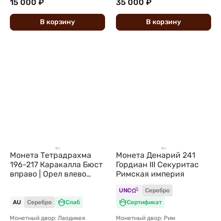
15 000 ₽
35 000 ₽
В
корзину
В
корзину
Монета Тетрадрахма
Монета Денарий 241
196-217 Каракалла Бюст
Гордиан III Секуритас
вправо | Орел влево
Римская империя
Сирия Лаодикея
UNC
Серебро
Римская Империя
AU
Серебро
Слаб
Сертификат
Монетный двор: Лаодикея
Монетный двор: Рим