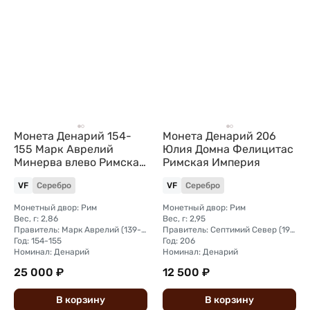
Монета Денарий 154-
Монета Денарий 206
155 Марк Аврелий
Юлия Домна Фелицитас
Минерва влево Римская
Римская Империя
Империя
VF
Серебро
VF
Серебро
Монетный двор: Рим
Монетный двор: Рим
Вес, г: 2,86
Вес, г: 2,95
Правитель: Марк Аврелий (139-161)
Правитель: Септимий Север (193—211)
Год: 154-155
Год: 206
Номинал: Денарий
Номинал: Денарий
25 000 ₽
12 500 ₽
В
корзину
В
корзину