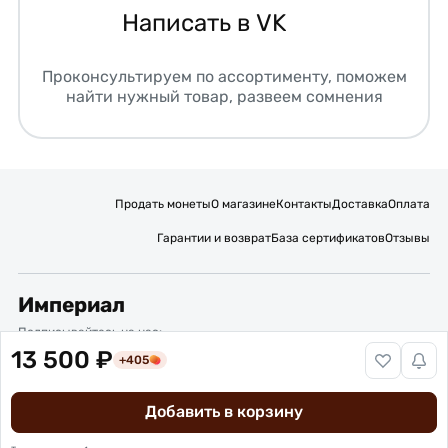
Написать в VK
Проконсультируем по ассортименту, поможем
найти нужный товар, развеем сомнения
Продать монеты
О магазине
Контакты
Доставка
Оплата
Гарантии и возврат
База сертификатов
Отзывы
Империал
Подписывайтесь на нас:
13 500 ₽
+405
Вакансии
Публичная оферта
Политика обработки персональных данных
Карта сайта
Добавить в корзину
© 2016 – 2026 ИП Титов Александр Михайлович
Нумизматический интернет-магазин “Империал”