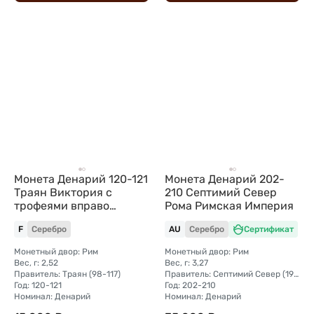
Монета Денарий 120-121
Монета Денарий 202-
Траян Виктория с
210 Септимий Север
трофеями вправо
Рома Римская Империя
Римская Империя
F
Серебро
AU
Серебро
Сертификат
Монетный двор: Рим
Монетный двор: Рим
Вес, г: 2,52
Вес, г: 3,27
Правитель: Траян (98-117)
Правитель: Септимий Север (193-211)
Год: 120-121
Год: 202-210
Номинал: Денарий
Номинал: Денарий