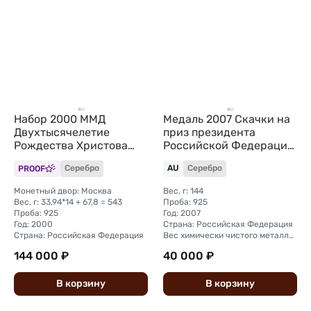
Набор 2000 ММД
Медаль 2007 Скачки на
Двухтысячелетие
приз президента
Рождества Христова
Российской Федерации
Межнумизматика 15
Ростов-на-Дону
PROOF
Серебро
AU
Серебро
медалей 16 oz
Ипподром серебро
Монетный двор: Москва
Вес, г: 144
Вес, г: 33,94*14 + 67,8 = 543
Проба: 925
Проба: 925
Год: 2007
Год: 2000
Страна: Российская Федерация
Страна: Российская Федерация
Вес химически чистого металла, г: 133,2
144 000 ₽
40 000 ₽
В
корзину
В
корзину