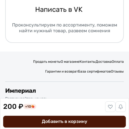
Написать в VK
Проконсультируем по ассортименту, поможем
найти нужный товар, развеем сомнения
Продать монеты
О магазине
Контакты
Доставка
Оплата
Гарантии и возврат
База сертификатов
Отзывы
Империал
Подписывайтесь на нас:
200 ₽
+10
Вакансии
Публичная оферта
Политика обработки персональных данных
Карта сайта
Добавить в корзину
© 2016 – 2026 ИП Титов Александр Михайлович