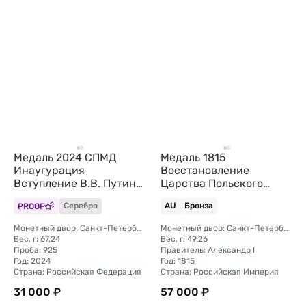
Медаль 2024 СПМД
Медаль 1815
Инаугурация
Восстановление
Вступление В.В. Путина
Царства Польского
в должность
бронза
PROOF
Серебро
AU
Бронза
президента России
Москва Кремль 7 мая
Монетный двор: Санкт-Петербургский (СПМД)
Монетный двор: Санкт-Петербургский
(без футляра)
Вес, г: 67,24
Вес, г: 49.26
Проба: 925
Правитель: Александр I
Год: 2024
Год: 1815
Страна: Российская Федерация
Страна: Российская Империя
31 000 ₽
57 000 ₽