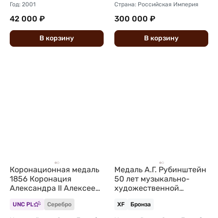
Год: 2001
Страна: Российская Империя
42 000 ₽
300 000 ₽
В
корзину
В
корзину
Коронационная медаль
Медаль А.Г. Рубинштейн
1856 Коронация
50 лет музыкально-
Александра II Алексеев
художественной
/ Ганнеман 51 мм
деятельности 1889
UNC PL
Серебро
XF
Бронза
серебро