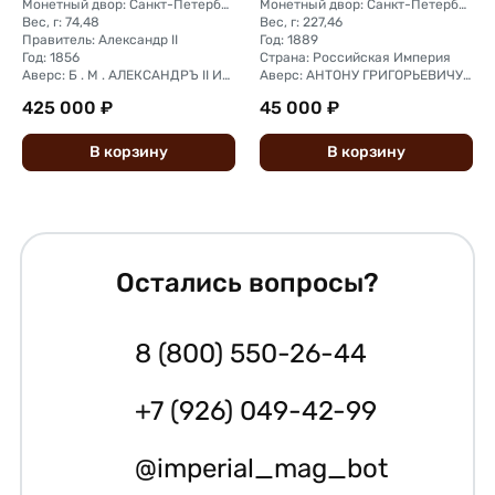
Монетный двор: Санкт-Петербургский
Монетный двор: Санкт-Петербургский монетный двор
Вес, г: 74,48
Вес, г: 227,46
Правитель: Александр II
Год: 1889
Год: 1856
Страна: Российская Империя
Аверс: Б . М . АЛЕКСАНДРЪ II ИМПЕРАТОРЪ И САМОДЕРЖЕЦЪ ВСЕРОС КОРОНОВАНЪ ВЪ МОСКВѢ 1856 В.АЛЕКСЪЕВЪ Р.
Аверс: АНТОНУ ГРИГОРЬЕВИЧУ РУБИНШТЕЙНУ 1839 - 1889
425 000 ₽
45 000 ₽
В
корзину
В
корзину
Остались вопросы?
8 (800) 550-26-44
+7 (926) 049-42-99
@imperial_mag_bot