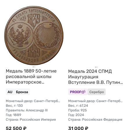
Медаль 1889 50-летие
Медаль 2024 СПМД
рисовальной школы
Инаугурация
Императорское
Вступление В.В. Путина
общество поощрения
в должность
AU
Бронза
PROOF
Серебро
художеств бронза
президента России
Москва Кремль 7 мая
Монетный двор: Санкт-Петербургский
Монетный двор: Санкт-Петербургский (СПМД)
(без футляра)
Вес, г: 130
Вес, г: 67,24
Правитель: Александр III
Проба: 925
Год: 1889
Год: 2024
Страна: Российская Империя
Страна: Российская Федерация
52 500 ₽
31 000 ₽