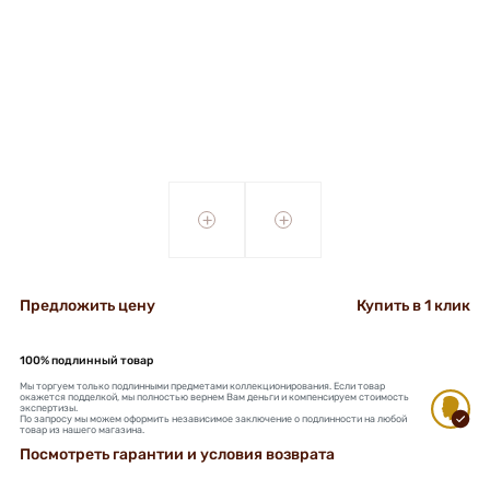
+
+
Предложить цену
Купить в 1 клик
100% подлинный товар
Мы торгуем только подлинными предметами коллекционирования. Если товар
окажется подделкой, мы полностью вернем Вам деньги и компенсируем стоимость
экспертизы.
По запросу мы можем оформить независимое заключение о подлинности на любой
товар из нашего магазина.
Посмотреть гарантии и условия возврата