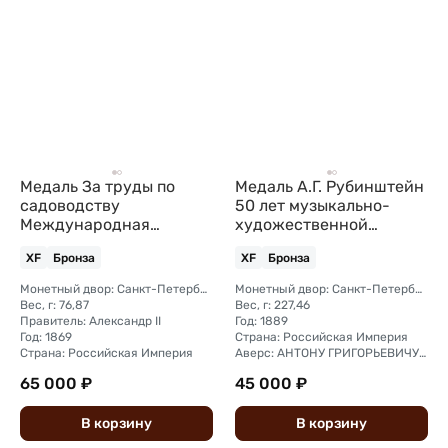
Медаль За труды по
Медаль А.Г. Рубинштейн
садоводству
50 лет музыкально-
Международная
художественной
выставка 1869
деятельности 1889
XF
Бронза
XF
Бронза
Российское общество
Семенов 54 мм бронза
Монетный двор: Санкт-Петербургский
Монетный двор: Санкт-Петербургский монетный двор
Вес, г: 76,87
Вес, г: 227,46
Правитель: Александр II
Год: 1889
Год: 1869
Страна: Российская Империя
Страна: Российская Империя
Аверс: АНТОНУ ГРИГОРЬЕВИЧУ РУБИНШТЕЙНУ 1839 - 1889
65 000 ₽
45 000 ₽
В
корзину
В
корзину