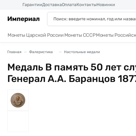
Россия
Гарантии
Доставка
Оплата
Контакты
Новинки
Империал
Монеты Царской России
Монеты СССР
Монеты Российс
Главная
Фалеристика
Настольные медали
Медаль В память 50 лет с
Генерал A.A. Баранцов 187