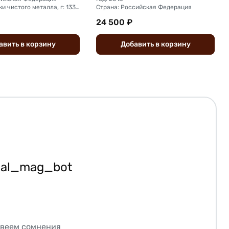
Вес химически чистого металла, г: 133,2
Страна: Российская Федерация
24 500 ₽
авить
в
корзину
Добавить
в
корзину
ial_mag_bot
звеем сомнения