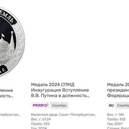
Медаль 2024 СПМД
Медаль 2
Инаугурация Вступление
президен
ление
В.В. Путина в должность
Федераци
ность
президента России Москва
Ипподром
 Москва
PROOF
Серебро
AU
Сереб
Кремль 7 мая (без футляра)
Монетный двор: Санкт-Петербургский (СПМД)
Монетный двор: Санкт-Петербургский (СПМД)
Вес, г: 144
Вес, г: 67,24
Проба: 925
Проба: 925
Год: 2007
Год: 2024
Страна: Рос