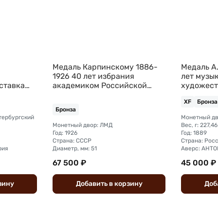
Медаль Карпинскому 1886-
Медаль А
1926 40 лет избрания
лет музы
ставка
академиком Российской
художест
бщество
академии наук
деятельн
XF
Бронза
нза
Бронза
тербургский
Монетный двор: ЛМД
Вес, г: 227,46
Год: 1926
Год: 1889
Страна: СССР
Страна: Рос
рия
Диаметр, мм: 51
67 500 ₽
45 000 ₽
зину
Добавить
в
корзину
Доб