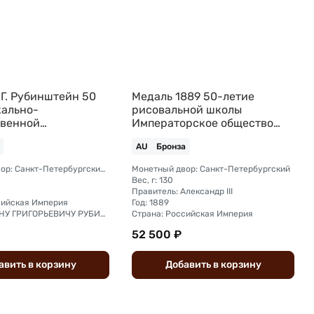
.Г. Рубинштейн 50
Медаль 1889 50-летие
кально-
рисовальной школы
венной
Императорское общество
ости 1889
поощрения художеств
AU
Бронза
бронза
Монетный двор: Санкт-Петербургский монетный двор
Монетный двор: Санкт-Петербургский
Вес, г: 130
Правитель: Александр III
сийская Империя
Год: 1889
Аверс: АНТОНУ ГРИГОРЬЕВИЧУ РУБИНШТЕЙНУ 1839 - 1889
Страна: Российская Империя
52 500 ₽
авить
в
корзину
Добавить
в
корзину