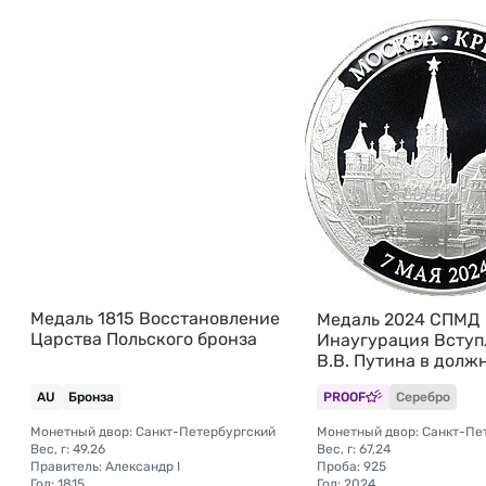
Медаль 1815 Восстановление
Медаль 2024 СПМД
Царства Польского бронза
Инаугурация Вступ
В.В. Путина в долж
президента России
AU
Бронза
PROOF
Серебро
Кремль 7 мая
Монетный двор: Санкт-Петербургский
Вес, г: 49.26
Вес, г: 67,24
Правитель: Александр I
Проба: 925
Год: 1815
Год: 2024