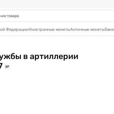
кой Федерации
Иностранные монеты
Античные монеты
Бан
лужбы в артиллерии
7
XF