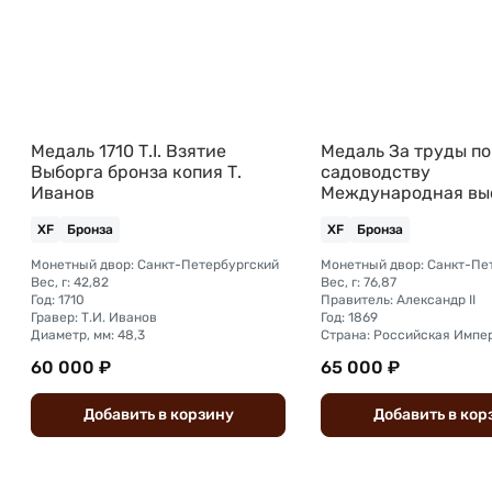
Медаль 1710 Т.I. Взятие
Медаль За труды по
Выборга бронза копия Т.
садоводству
Иванов
Международная вы
1869 Российское о
XF
Бронза
XF
Бронза
Семенов 54 мм бро
Монетный двор: Санкт-Петербургский
Монетный двор: Санкт-Пе
Вес, г: 42,82
Вес, г: 76,87
Год: 1710
Правитель: Александр II
Гравер: Т.И. Иванов
Год: 1869
Диаметр, мм: 48,3
Страна: Российская Импе
60 000 ₽
65 000 ₽
Добавить
в
корзину
Добавить
в
кор