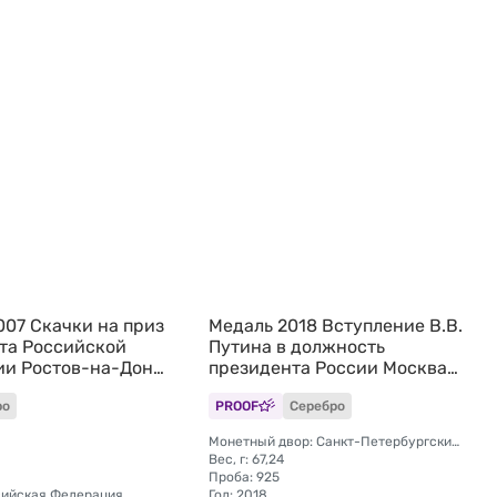
007 Скачки на приз
Медаль 2018 Вступление В.В.
та Российской
Путина в должность
и Ростов-на-Дону
президента России Москва
 серебро
Кремль 7 мая СПМД
ро
PROOF
Серебро
Инаугурация
Монетный двор: Санкт-Петербургский (СПМД)
Вес, г: 67,24
Проба: 925
сийская Федерация
Год: 2018