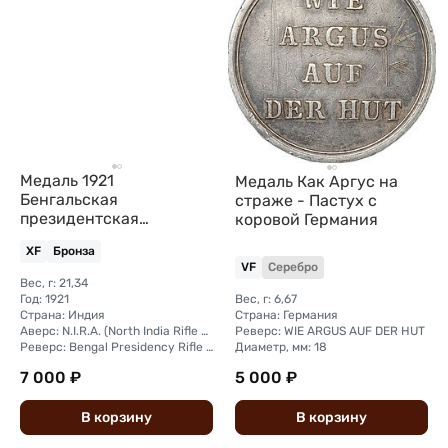
Медаль 1921
Медаль Как Аргус на
Бенгальская
страже - Пастух с
президентская
коровой Германия
стрелковая ассоциация
XF
Бронза
бронза Британская
VF
Серебро
Индия
Вес, г: 21,34
Год: 1921
Вес, г: 6,67
Страна: Индия
Страна: Германия
Аверс: N.I.R.A. (North India Rifle Association) 1863-86 Pinches London
Реверс: WIE ARGUS AUF DER HUT
Реверс: Bengal Presidency Rifle Association
Диаметр, мм: 18
7 000 ₽
5 000 ₽
В
корзину
В
корзину