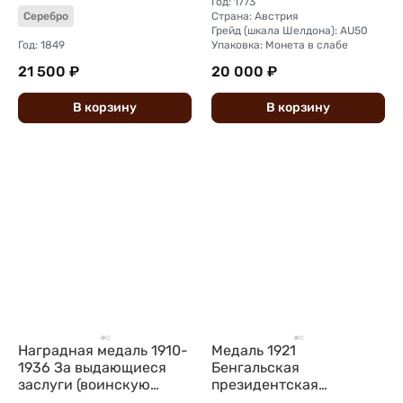
Год: 1773
Страна: Австрия
Серебро
Грейд (шкала Шелдона): AU50
Год: 1849
Упаковка: Монета в слабе
21 500 ₽
20 000 ₽
В
корзину
В
корзину
Наградная медаль 1910-
Медаль 1921
1936 За выдающиеся
Бенгальская
заслуги (воинскую
президентская
доблесть) Георг V
стрелковая ассоциация