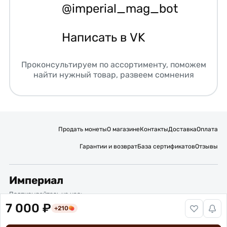
@imperial_mag_bot
Написать в VK
Проконсультируем по ассортименту, поможем
найти нужный товар, развеем сомнения
Продать монеты
О магазине
Контакты
Доставка
Оплата
Гарантии и возврат
База сертификатов
Отзывы
Империал
Подписывайтесь на нас:
7 000 ₽
+210
Вакансии
Публичная оферта
Политика обработки персональных данных