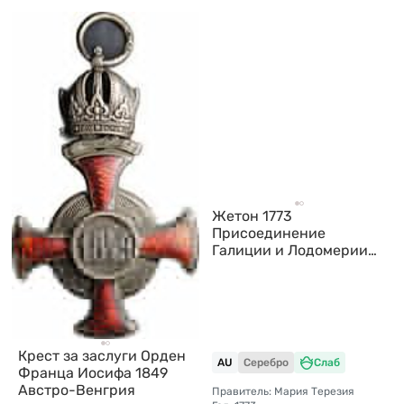
Жетон 1773
Присоединение
Галиции и Лодомерии
Австрия слаб ННР AU 50
Крест за заслуги Орден
AU
Серебро
Слаб
Франца Иосифа 1849
Австро-Венгрия
Правитель: Мария Терезия