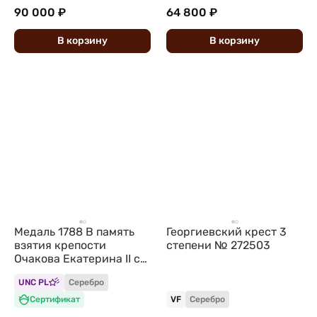
90 000 ₽
64 800 ₽
В
корзину
В
корзину
Медаль 1788 В память
Георгиевский крест 3
взятия крепости
степени № 272503
Очакова Екатерина II с
клеймом Гуттен-
UNC PL
Серебро
Чапского
Сертификат
VF
Серебро