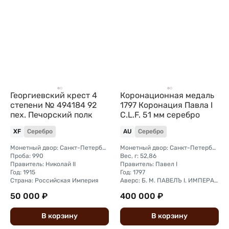
Георгиевский крест 4
Коронационная медаль
степени № 494184 92
1797 Коронация Павла I
пех. Печорский полк
C.L.F. 51 мм серебро
XF
Серебро
AU
Серебро
Монетный двор: Санкт-Петербургский
Монетный двор: Санкт-Петербургский
Проба: 990
Вес, г: 52,86
Правитель: Николай II
Правитель: Павел I
Год: 1915
Год: 1797
Страна: Российская Империя
Аверс: Б. M. ПАВЕЛЪ I. ИМПЕРАТОРЪ И САМОДЕРЖЕЦЪ ВСЕРОСС.
50 000 ₽
400 000 ₽
В
корзину
В
корзину