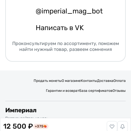
@imperial_mag_bot
Написать в VK
Проконсультируем по ассортименту, поможем
найти нужный товар, развеем сомнения
Продать монеты
О магазине
Контакты
Доставка
Оплата
Гарантии и возврат
База сертификатов
Отзывы
Империал
Подписывайтесь на нас:
12 500 ₽
+375
Вакансии