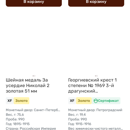
В
корзину
В
корзину
Шейная медаль За
Георгиевский крест 1
усердие Николай 2
степени № 1969 3-й
золотая 51 мм
драгунский
Новороссийский полк
XF
Золото
XF
Золото
Сертификат
Монетный двор: Санкт-Петербургский
Монетный двор: Петроградский
Вес, г: 75,6
Вес, г: 19,4
Проба: 990
Проба: 990
Год: 1895-1915
Год: 1915-1916
Страна: Российская Империя
Вес химически чистого металла, г: 19,21