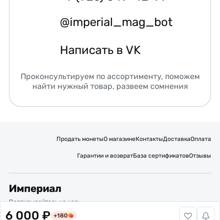
@imperial_mag_bot
Написать в VK
Проконсультируем по ассортименту, поможем
найти нужный товар, развеем сомнения
Продать монеты
О магазине
Контакты
Доставка
Оплата
Гарантии и возврат
База сертификатов
Отзывы
Империал
Подписывайтесь на нас:
6 000 ₽
+180
Вакансии