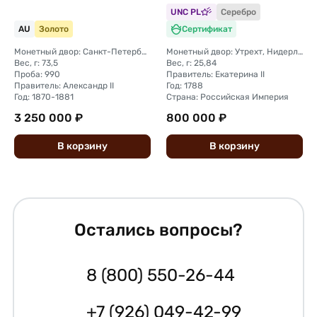
клеймом Гуттен-
UNC PL
Серебро
Чапского
AU
Золото
Сертификат
Монетный двор: Санкт-Петербургский
Монетный двор: Утрехт, Нидерланды
Вес, г: 73,5
Вес, г: 25,84
Проба: 990
Правитель: Екатерина II
Правитель: Александр II
Год: 1788
Год: 1870-1881
Страна: Российская Империя
3 250 000 ₽
800 000 ₽
В
корзину
В
корзину
Остались вопросы?
8 (800) 550-26-44
+7 (926) 049-42-99