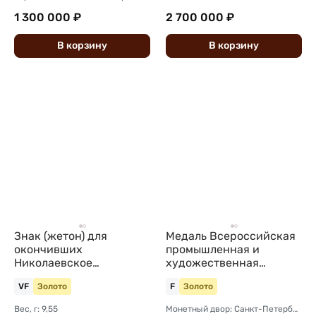
1 300 000 ₽
2 700 000 ₽
В
корзину
В
корзину
Знак (жетон) для
Медаль Всероссийская
окончивших
промышленная и
Николаевское
художественная
кавалерийское училище
выставка Нижний
VF
Золото
F
Золото
золото 56 пробы
Новгород 1896 золото
38,7 мм
Вес, г: 9,55
Монетный двор: Санкт-Петербургский