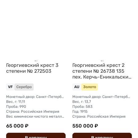
Георгиевский крест 3
Георгиевский крест 2
степени № 272503
степени № 26738 135
пех. Керчь-Еникальский
полк
VF
Серебро
AU
Золото
Монетный двор: Санкт-Петербургский
Монетный двор: Санкт-Петербургский
Вес, г: 11,11
Вес, г: 13,7
Проба: 990
Проба: 583
Страна: Российская Империя
Год: 1915
Вес химически чистого металла, г: 11
Страна: Российская Империя
65 000 ₽
550 000 ₽
В
корзину
В
корзину