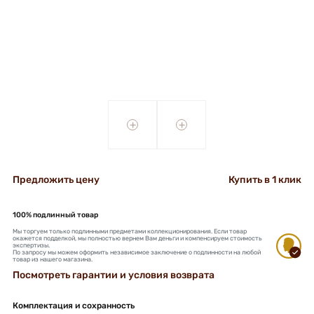
+
+
Предложить цену
Купить в 1 клик
100% подлинный товар
Мы торгуем только подлинными предметами коллекционирования. Если товар
окажется подделкой, мы полностью вернем Вам деньги и компенсируем стоимость
экспертизы.
По запросу мы можем оформить независимое заключение о подлинности на любой
товар из нашего магазина.
Посмотреть гарантии и условия возврата
Комплектация и сохранность