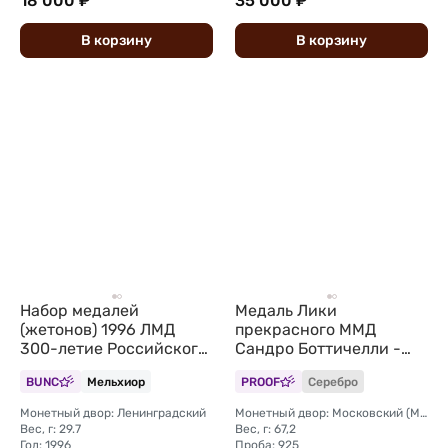
18 000 ₽
35 000 ₽
В
корзину
В
корзину
Набор медалей
Медаль Лики
(жетонов) 1996 ЛМД
прекрасного ММД
300-летие Российского
Сандро Боттичелли -
флота: Морская
Рождение Венеры
BUNC
Мельхиор
PROOF
Серебро
доблесть,
cеребро 2 oz
Географические
Монетный двор: Ленинградский
Монетный двор: Московский (ММД)
открытия, Памяти
Вес, г: 29.7
Вес, г: 67,2
павших
Год: 1996
Проба: 925