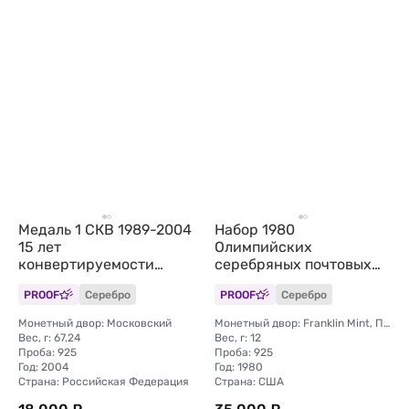
Медаль 1 СКВ 1989-2004
Набор 1980
15 лет
Олимпийских
конвертируемости
серебряных почтовых
рубля ММВБ ММД 2 oz
марок Олимпиада
PROOF
Серебро
PROOF
Серебро
Franklin Mint США
Монетный двор: Московский
Монетный двор: Franklin Mint, Пенсильвания
Вес, г: 67,24
Вес, г: 12
Проба: 925
Проба: 925
Год: 2004
Год: 1980
Страна: Российская Федерация
Страна: США