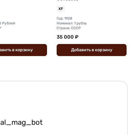
XF
Год: 1928
0 Рублей
Номинал: 1 рубль
Р
Страна: СССР
35 000 ₽
авить
в
корзину
Добавить
в
корзину
ial_mag_bot