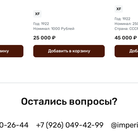
XF
XF
Год: 1922
Год: 1922
Номинал: 25
Номинал: 1000 Рублей
Страна: ССС
25 000 ₽
45 000 ₽
зину
Добавить
в
корзину
Доб
Остались вопросы?
50-26-44
+7 (926) 049-42-99
@imper