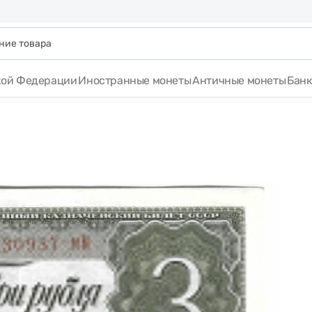
кой Федерации
Иностранные монеты
Античные монеты
Бан