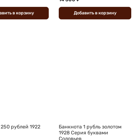
авить
в
корзину
Добавить
в
корзину
 250 рублей 1922
Банкнота 1 рубль золотом
1928 Серия буквами
Соловьев