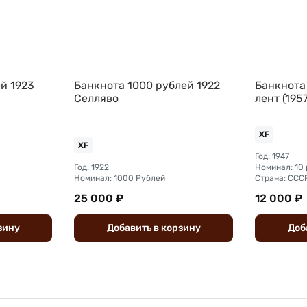
й 1923
Банкнота 1000 рублей 1922
Банкнота 
Селляво
лент (1957
XF
XF
Год: 1947
Год: 1922
Номинал: 10
Номинал: 1000 Рублей
Страна: ССС
25 000 ₽
12 000 ₽
зину
Добавить
в
корзину
Доб