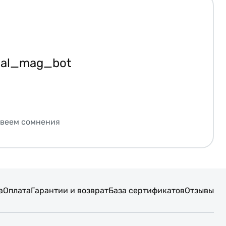
ial_mag_bot
звеем сомнения
а
Оплата
Гарантии и возврат
База сертификатов
Отзывы