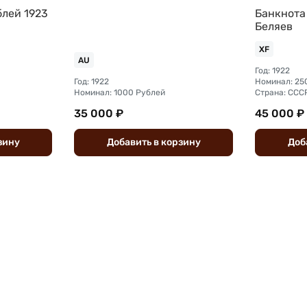
блей 1923
Банкнота
Беляев
XF
AU
Год: 1922
Год: 1922
Номинал: 25
Номинал: 1000 Рублей
Страна: ССС
35 000 ₽
45 000 ₽
зину
Добавить
в
корзину
Доб