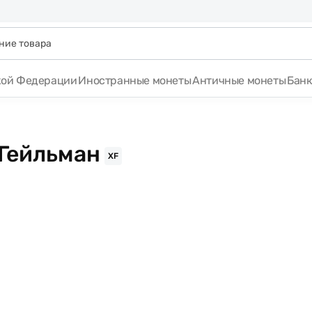
кой Федерации
Иностранные монеты
Античные монеты
Бан
 Гейльман
XF