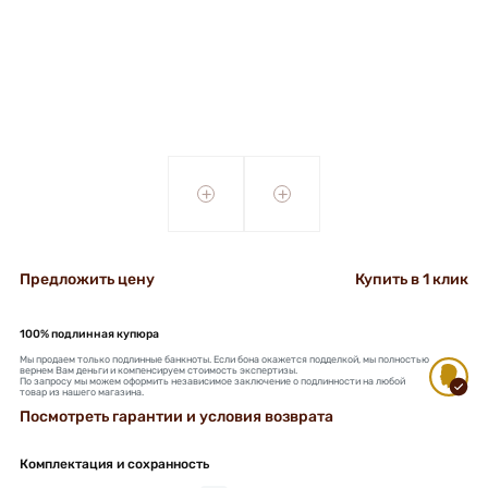
+
+
Предложить цену
Купить в 1 клик
100% подлинная купюра
Мы продаем только подлинные банкноты. Если бона окажется подделкой, мы полностью
вернем Вам деньги и компенсируем стоимость экспертизы.
По запросу мы можем оформить независимое заключение о подлинности на любой
товар из нашего магазина.
Посмотреть гарантии и условия возврата
Комплектация и сохранность