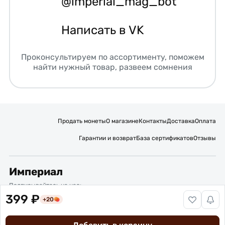
@imperial_mag_bot
Написать в VK
Проконсультируем по ассортименту, поможем
найти нужный товар, развеем сомнения
Продать монеты
О магазине
Контакты
Доставка
Оплата
Гарантии и возврат
База сертификатов
Отзывы
Империал
Подписывайтесь на нас:
399 ₽
+20
Вакансии
Публичная оферта
Политика обработки персональных данных
Карта сайта