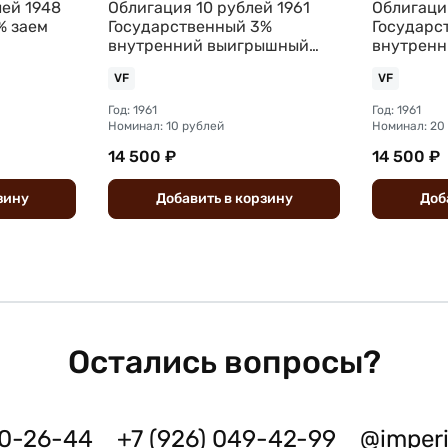
лей 1948
Облигация 10 рублей 1961
Облигаци
% заем
Государственный 3%
Государс
внутренний выигрышный
внутрен
заем ОБРАЗЕЦ
заем ОБ
VF
VF
Год: 1961
Год: 1961
Номинал: 10 рублей
Номинал: 20
14 500 ₽
14 500 ₽
зину
Добавить
в
корзину
Доб
Остались вопросы?
50-26-44
+7 (926) 049-42-99
@imper