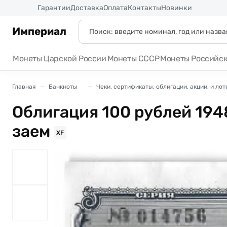
Россия
Гарантии
Доставка
Оплата
Контакты
Новинки
Империал
Монеты Царской России
Монеты СССР
Монеты Российс
Главная
Банкноты
Чеки, сертификаты, облигации, акции, и ло
Облигация 100 рублей 19
заем
XF