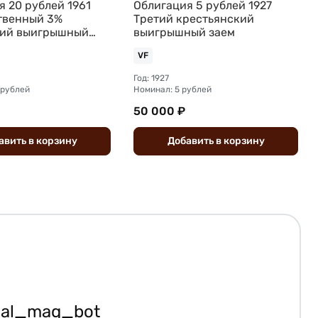
я 20 рублей 1961
Облигация 5 рублей 1927
твенный 3%
Третий крестьянский
ний выигрышный
выигрышный заем
РАЗЕЦ
VF
Год: 1927
 рублей
Номинал: 5 рублей
50 000 ₽
авить
в
корзину
Добавить
в
корзину
ial_mag_bot