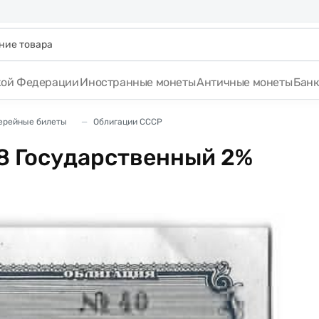
кой Федерации
Иностранные монеты
Античные монеты
Бан
терейные билеты
Облигации СССР
48 Государственный 2%