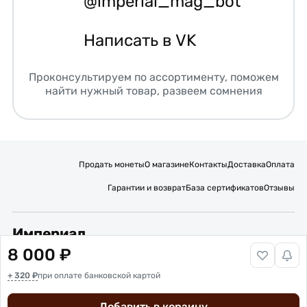
@imperial_mag_bot
Написать в VK
Проконсультируем по ассортименту, поможем
найти нужный товар, развеем сомнения
Продать монеты
О магазине
Контакты
Доставка
Оплата
Гарантии и возврат
База сертификатов
Отзывы
Империал
8 000 ₽
Подписывайтесь на нас:
+ 320 ₽
Вакансии
при оплате банковской картой
Публичная оферта
Политика обработки персональных данных
Карта сайта
Добавить в корзину